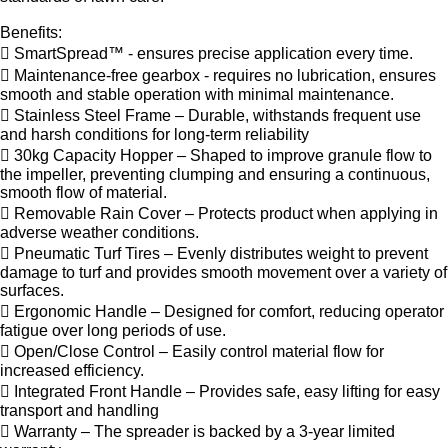
Benefits:
 SmartSpread™ - ensures precise application every time.
 Maintenance-free gearbox - requires no lubrication, ensures
smooth and stable operation with minimal maintenance.
 Stainless Steel Frame – Durable, withstands frequent use
and harsh conditions for long-term reliability
 30kg Capacity Hopper – Shaped to improve granule flow to
the impeller, preventing clumping and ensuring a continuous,
smooth flow of material.
 Removable Rain Cover – Protects product when applying in
adverse weather conditions.
 Pneumatic Turf Tires – Evenly distributes weight to prevent
damage to turf and provides smooth movement over a variety of
surfaces.
 Ergonomic Handle – Designed for comfort, reducing operator
fatigue over long periods of use.
 Open/Close Control – Easily control material flow for
increased efficiency.
 Integrated Front Handle – Provides safe, easy lifting for easy
transport and handling
 Warranty – The spreader is backed by a 3-year limited