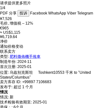
请求提供更多照片
1/4
PDF
分享
投诉
Facebook
WhatsApp
Viber
Telegram
¥7,526
毛价, 增值税 – 12%
€965
≈ US$1,115
¥6,719.64
净价
通知价格变动
联系卖方
类型:
肥料撒佈機手推車
制造年份:
2024-11
首次注册:
2025-01
位置:
乌兹别克斯坦
Toshkent
10553 千米 to "United
States/Columbus"
卖方库存 ID:
+99897 7106683
发布于:
超过 1 个月
情况
情况:
新
技术检验有效期至:
2025-01
质保：:
6个月