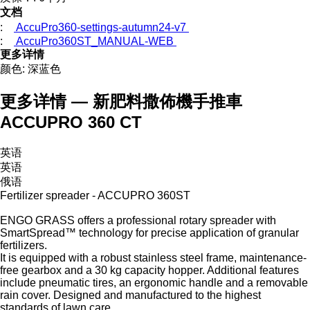
文档
:
AccuPro360-settings-autumn24-v7
:
AccuPro360ST_MANUAL-WEB
更多详情
颜色:
深蓝色
更多详情 — 新肥料撒佈機手推車
ACCUPRO 360 CT
英语
英语
俄语
Fertilizer spreader - ACCUPRO 360ST
ENGO GRASS offers a professional rotary spreader with
SmartSpread™ technology for precise application of granular
fertilizers.
It is equipped with a robust stainless steel frame, maintenance-
free gearbox and a 30 kg capacity hopper. Additional features
include pneumatic tires, an ergonomic handle and a removable
rain cover. Designed and manufactured to the highest
standards of lawn care.