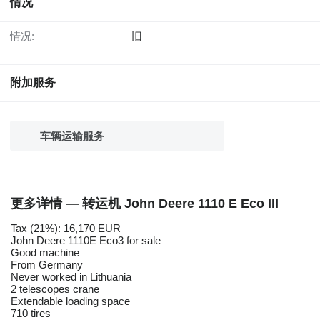
情况
情况:
旧
附加服务
车辆运输服务
更多详情 — 转运机 John Deere 1110 E Eco III
Tax (21%): 16,170 EUR
John Deere 1110E Eco3 for sale
Good machine
From Germany
Never worked in Lithuania
2 telescopes crane
Extendable loading space
710 tires