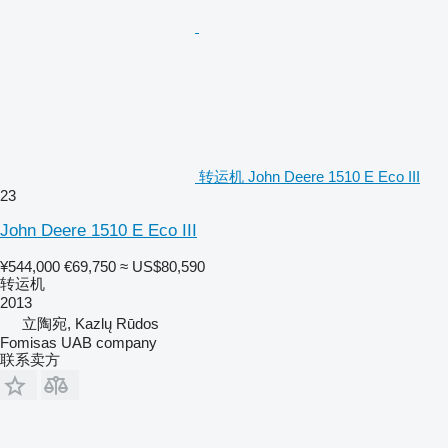
转运机 John Deere 1510 E Eco III
23
John Deere 1510 E Eco III
¥544,000
€69,750
≈ US$80,590
转运机
2013
立陶宛, Kazlų Rūdos
Fomisas UAB company
联系卖方