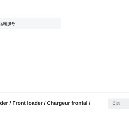
运输服务
Front loader / Chargeur frontal /
英语