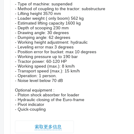
- Type of machine: suspended
- Method of coupling to the tractor: substructure
- Lifting height 3570 mm
- Loader weight ( only boom) 562 kg
- Estimated lifting capacity 1600 kg
- Depth of scooping 230 mm
- Drawing angle: 30 degrees
- Dumping angle: 62 degrees
- Working height adjustment: hydraulic
- Leveling error max 3 degrees
- Position error for bucket: max 10 degrees
- Working pressure up to 190 bar
- Tractor power: 60-120 HP
- Working speed (max.): 8 km/h
- Transport speed (max.): 15 km/h
- Operation: 1 person.
- Noise level below 70 dB
Optional equipment :
- Piston shock absorber for loader
- Hydraulic closing of the Euro-frame
- Pivot indicator
- Quick-coupling
索取更多信息