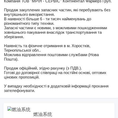
Компанія ТОВ ''МРІЯ - СЕРВІС'' Контінентал Фармерз Груп.
Продаж закуплених запасних частин, які перебувають без
внутрішнього використання.
В наявності більше 6 - ти тисяч найменувань до
різноманітного типу техніки.
Запасні частини є новими, з можливими пошкодженнями
зовнішнього пакування внаслідок транспортування та
зберігання.
Наявність та фізичне отримання в м. Хоростків,
Тернопільської обл..
Можлива відправлення поштовими службами (Нова
Пошта).
Продаж офіційний, згідно рахунку (з ПДВ.).
Готові до договірної співпраці на постійні основі, оптових
цінових пропозицій.
У випадку необхідності в додатковій інформації прохання
зателефонувати.
燃油系统