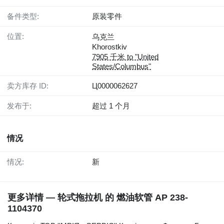
备件类型:
原装零件
位置:
乌克兰
Khorostkiv
7905 千米 to "United
States/Columbus"
卖方库存 ID:
Ц0000062627
发布于:
超过 1 个月
情况
情况:
新
更多详情 — 轮式拖拉机 的 燃油软管 AP 238-
1104370