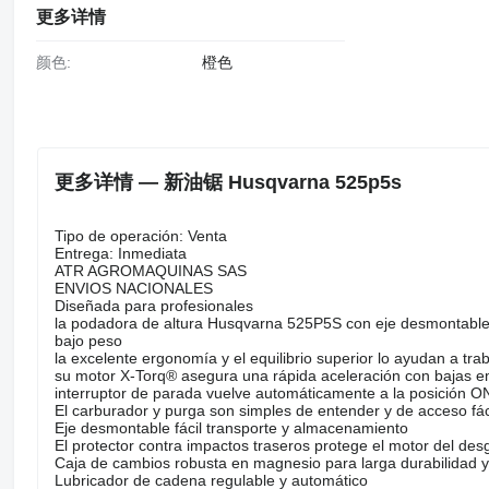
更多详情
颜色:
橙色
更多详情 — 新油锯 Husqvarna 525p5s
Tipo de operación: Venta
Entrega: Inmediata
ATR AGROMAQUINAS SAS
ENVIOS NACIONALES
Diseñada para profesionales
la podadora de altura Husqvarna 525P5S con eje desmontable le
bajo peso
la excelente ergonomía y el equilibrio superior lo ayudan a t
su motor X-Torq® asegura una rápida aceleración con bajas e
interruptor de parada vuelve automáticamente a la posición O
El carburador y purga son simples de entender y de acceso fác
Eje desmontable fácil transporte y almacenamiento
El protector contra impactos traseros protege el motor del de
Caja de cambios robusta en magnesio para larga durabilidad y 
Lubricador de cadena regulable y automático