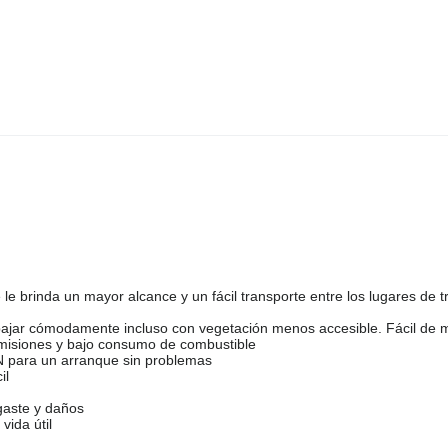
 brinda un mayor alcance y un fácil transporte entre los lugares de tr
rabajar cómodamente incluso con vegetación menos accesible. Fácil de 
misiones y bajo consumo de combustible
N para un arranque sin problemas
il
sgaste y daños
vida útil