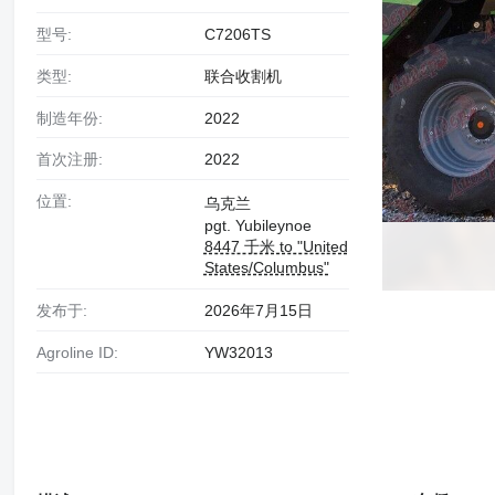
型号:
C7206TS
类型:
联合收割机
制造年份:
2022
首次注册:
2022
位置:
乌克兰
pgt. Yubileynoe
8447 千米 to "United
States/Columbus"
发布于:
2026年7月15日
Agroline ID:
YW32013