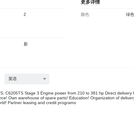
更多详情
2
颜色:
绿
新
英语
; С6205TS Stage 3 Engine power from 210 to 381 hp Direct delivery 
nce! Own warehouse of spare parts! Education! Organization of delivery
world! Partner leasing and credit programs