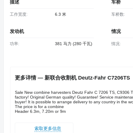
描述
车桥
工作宽度:
6.3 米
车桥数:
发动机
情况
功率:
381 马力 (280 千瓦)
情况:
更多详情 — 新联合收割机 Deutz-Fahr C7206TS
Sale New combine harvesters Deutz Fahr C 7206 TS, С9306 TS
factory! Original German quality! Guarantee! Service maintena
buyer! It is possible to arrange delivery to any country in the 
The price is for a combine
Header 6.3m, 7.20m or 9m
索取更多信息