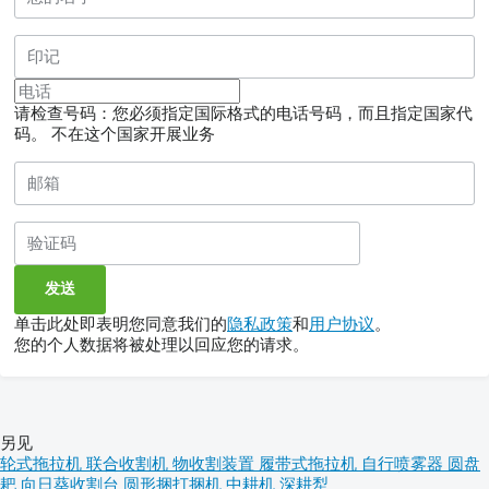
请检查号码：您必须指定国际格式的电话号码，而且指定国家代
码。
不在这个国家开展业务
单击此处即表明您同意我们的
隐私政策
和
用户协议
。
您的个人数据将被处理以回应您的请求。
另见
轮式拖拉机
联合收割机
物收割装置
履带式拖拉机
自行喷雾器
圆盘
耙
向日葵收割台
圆形捆打捆机
中耕机
深耕犁