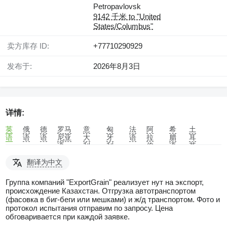
Petropavlovsk
9142 千米 to "United
States/Columbus"
卖方库存 ID:
+77710290929
发布于:
2026年8月3日
详情:
英
俄
德
罗马
意
匈
法
阿
希
土
语
语
语
尼亚
大
牙
语
拉
腊
耳
语
利
利
伯
语
其
语
语
语
语
翻译为中文
Группа компаний "ExportGrain" реализует нут на экспорт,
происхождение Казахстан. Отгрузка автотранспортом
(фасовка в биг-беги или мешками) и ж/д транспортом. Фото и
протокол испытания отправим по запросу. Цена
обговаривается при каждой заявке.