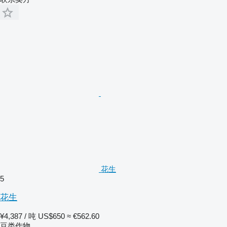
花生
5
花生
¥4,387 / 吨
US$650
≈ €562.60
豆类作物