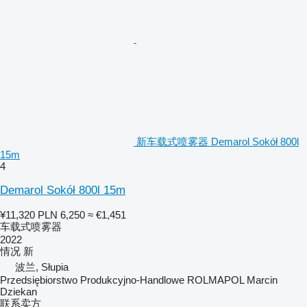
新车载式喷雾器 Demarol Sokół 800l
15m
4
Demarol Sokół 800l 15m
¥11,320
PLN 6,250
≈ €1,451
车载式喷雾器
2022
情况
新
波兰, Słupia
Przedsiębiorstwo Produkcyjno-Handlowe ROLMAPOL Marcin
Dziekan
联系卖方