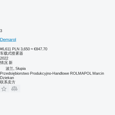
3
Demarol
¥6,611
PLN 3,650
≈ €847.70
车载式喷雾器
2022
情况
新
波兰, Słupia
Przedsiębiorstwo Produkcyjno-Handlowe ROLMAPOL Marcin
Dziekan
联系卖方