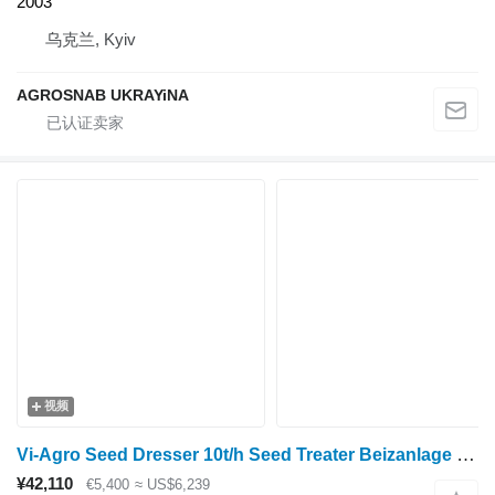
2003
乌克兰, Kyiv
AGROSNAB UKRAYiNA
视频
Vi-Agro Seed Dresser 10t/h Seed Treater Beizanlage Mořička osiva
¥42,110
€5,400
≈ US$6,239