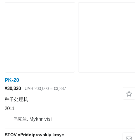
PK-20
¥30,320
UAH 200,000
≈ €3,887
种子处理机
2011
乌克兰, Mykhnivtsi
STOV «Pridniprovskiy kray»