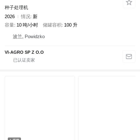
种子处理机
2026
情况
新
容量
10 吨/小时
储罐容积
100 升
波兰, Powidzko
VI-AGRO SP Z O.O