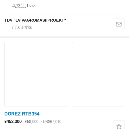
乌克兰, Lviv
TDV "LVIVAGROMAShPROEKT"
DOREZ RTB354
¥452,300
€58,000
≈ US$67,010