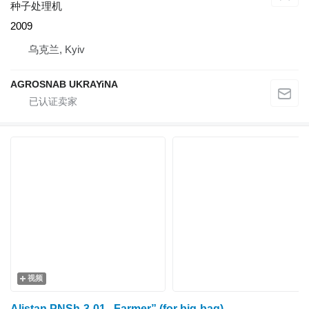
种子处理机
2009
乌克兰, Kyiv
AGROSNAB UKRAYiNA
视频
Alistan PNSh-3-01 „Farmer” (for big-bag)