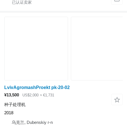
LvivAgromashProekt pk-20-02
¥13,500
US$2,000
≈ €1,731
种子处理机
2018
乌克兰, Dubenskiy r-n