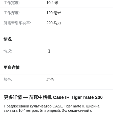
工作宽度:
10.4 米
工作深度:
120 毫米
所需牵引车功率:
220 马力
情况
情况:
旧
更多详情
颜色:
红色
更多详情 — 苗床中耕机 Case IH Tiger mate 200
Предпосевной культиватор CASE Tiger mate II, ширина
захвата 10,4метров, 5ти рядный, 3-х секционный с