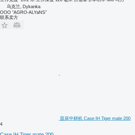
乌克兰, Dykanka
OOO "AGRO-ALYaNS"
联系卖方
苗床中耕机 Case IH Tiger mate 200
4
Case IH Tiger mate 200