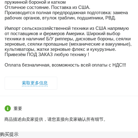
пружинной бороной и катком
Отличное состояние. Поставка из США.
Производится полная предпродажная подготовка: замена
рабочих органов, втулок граблин, подшипники, РВД.
Импорт сельскохозяйственной техники из США напрямую
от поставщиков и фермеров Америки. Широкий выбор
техники в наличии! Б/У рипперы, дисковые бороны, сеялки
зерновые, сеялки пропашные (механические и вакуумные),
культиваторы, жатки зерновые флекс и кукурузные.
Привезём ПОД ЗАКАЗ любую технику !
Оплата безналичная, возможность всей оплаты с НДС!!!
索取更多信息
重要
商品描述由卖家提供，请您直接向卖家确认所有细节。
购买提示