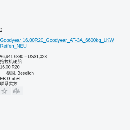
2
Goodyear 16.00R20_Goodyear_AT-3A_6600kg_LKW
Reifen_NEU
¥6,941
€890
≈ US$1,028
拖拉机轮胎
16.00 R20
德国, Beselich
EB GmbH
联系卖方