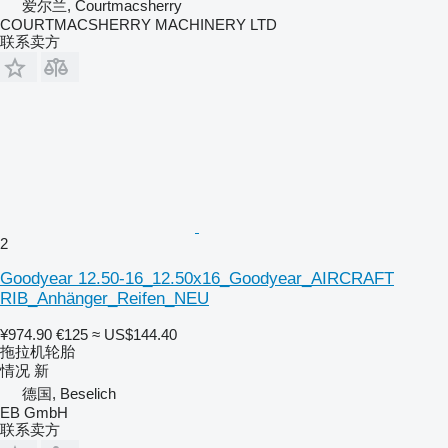
爱尔兰, Courtmacsherry
COURTMACSHERRY MACHINERY LTD
联系卖方
2
Goodyear 12.50-16_12.50x16_Goodyear_AIRCRAFT
RIB_Anhänger_Reifen_NEU
¥974.90
€125
≈ US$144.40
拖拉机轮胎
情况
新
德国, Beselich
EB GmbH
联系卖方