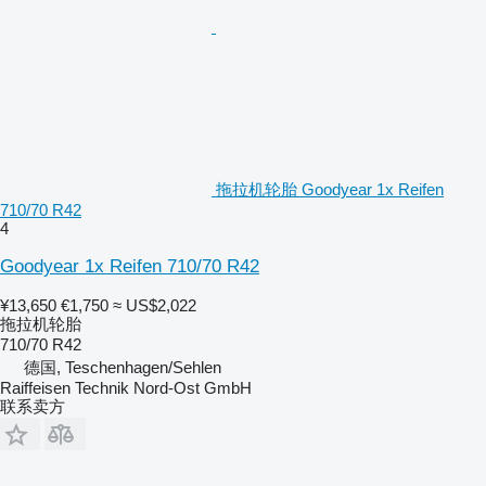
拖拉机轮胎 Goodyear 1x Reifen
710/70 R42
4
Goodyear 1x Reifen 710/70 R42
¥13,650
€1,750
≈ US$2,022
拖拉机轮胎
710/70 R42
德国, Teschenhagen/Sehlen
Raiffeisen Technik Nord-Ost GmbH
联系卖方