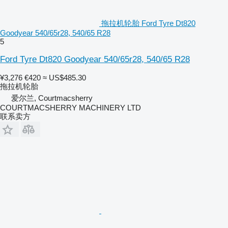
拖拉机轮胎 Ford Tyre Dt820
Goodyear 540/65r28, 540/65 R28
5
Ford Tyre Dt820 Goodyear 540/65r28, 540/65 R28
¥3,276
€420
≈ US$485.30
拖拉机轮胎
爱尔兰, Courtmacsherry
COURTMACSHERRY MACHINERY LTD
联系卖方