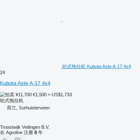
轮式拖拉机 Kubota Aste A-17 4x4
24
Kubota Aste A-17 4x4
¥11,700
€1,500
≈ US$1,733
轮式拖拉机
荷兰, Surhuisterveen
Troostwijk Veilingen B.V.
在 Agroline 注册
8
年