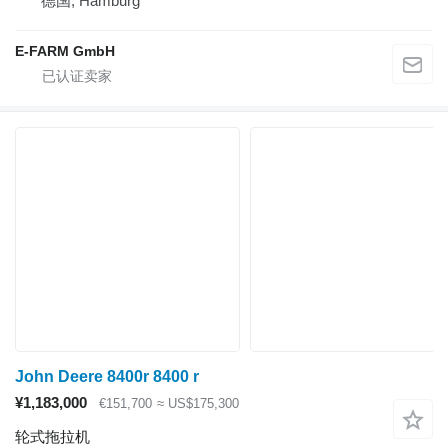
德国, Hamburg
E-FARM GmbH
John Deere 8400r 8400 r
¥1,183,000
€151,700
≈ US$175,300
轮式拖拉机