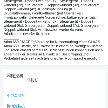
Steuergerät - Doppelt wirkend (1x), Steuergerät - Doppelt
wirkend (2x), Steuergerät - Doppelt wirkend (3x), Steuergerät -
Doppelt wirkend (4x), Kugelkopfkupplung (K80),
Druckluftbremse, Frontkraftheber (mit Oberlenker),
Frontzapfwelle, Gefederte Vorderachse, Luftgefederter Sitz,
Steuergerät - Doppelt wirkend (5x), Steuergerät - Doppelt
wirkend (6x), Steuergerät - Doppelt wirkend (7x), Steuergerät -
Doppelt wirkend (8x), Arbeitsscheinwerfer 6x vorn,
Arbeitsscheinwerfer 6x hinten
________
Arion 660 CMATIC;;Verkaufe im Kundenauftrag einen CLAAS
Arion 660 Cmatic, der Traktor ist in einem neuwertigen Zustand
und sofort einsatzbereit! Die Betriebsstunden können sich noch
ändern da der Traktor im Einsatz ist! Besichtigung und
Probefahrt jederzeit nach telefonischer Rücksprache möglich!
拖拉机
小型牵引车
机动拖拉机