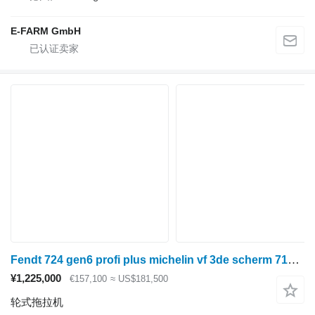
E-FARM GmbH
Fendt 724 gen6 profi plus michelin vf 3de scherm 718 720 722
¥1,225,000
€157,100
≈ US$181,500
轮式拖拉机