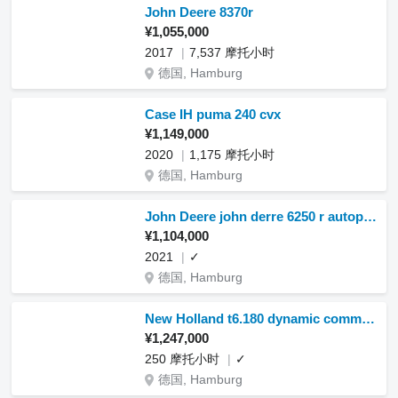
John Deere 8370r
¥1,055,000
2017
7,537 摩托小时
德国, Hamburg
Case IH puma 240 cvx
¥1,149,000
2020
1,175 摩托小时
德国, Hamburg
John Deere john derre 6250 r autopower
¥1,104,000
2021
✓
德国, Hamburg
New Holland t6.180 dynamic command/rtk/frontlader/frontzapfw
¥1,247,000
250 摩托小时
✓
德国, Hamburg