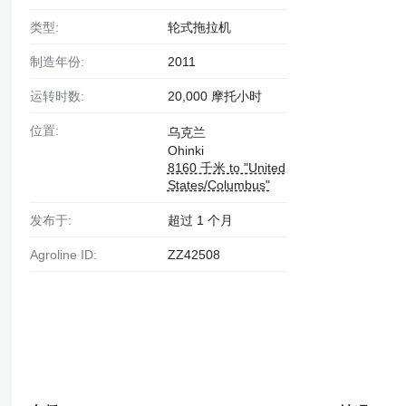
类型:
轮式拖拉机
制造年份:
2011
运转时数:
20,000 摩托小时
位置:
乌克兰
Ohinki
8160 千米 to "United
States/Columbus"
发布于:
超过 1 个月
Agroline ID:
ZZ42508