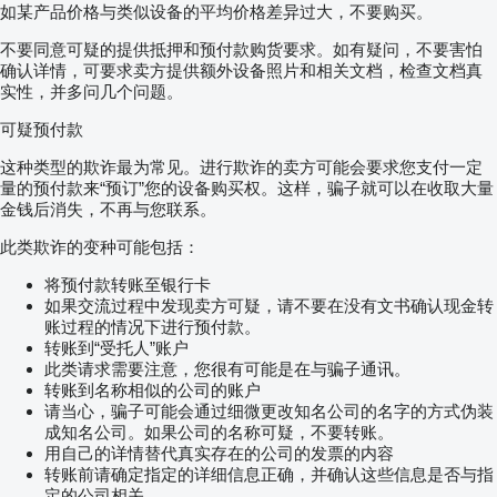
如某产品价格与类似设备的平均价格差异过大，不要购买。
不要同意可疑的提供抵押和预付款购货要求。如有疑问，不要害怕
确认详情，可要求卖方提供额外设备照片和相关文档，检查文档真
实性，并多问几个问题。
可疑预付款
这种类型的欺诈最为常见。进行欺诈的卖方可能会要求您支付一定
量的预付款来“预订”您的设备购买权。这样，骗子就可以在收取大量
金钱后消失，不再与您联系。
此类欺诈的变种可能包括：
将预付款转账至银行卡
如果交流过程中发现卖方可疑，请不要在没有文书确认现金转
账过程的情况下进行预付款。
转账到“受托人”账户
此类请求需要注意，您很有可能是在与骗子通讯。
转账到名称相似的公司的账户
请当心，骗子可能会通过细微更改知名公司的名字的方式伪装
成知名公司。如果公司的名称可疑，不要转账。
用自己的详情替代真实存在的公司的发票的内容
转账前请确定指定的详细信息正确，并确认这些信息是否与指
定的公司相关。