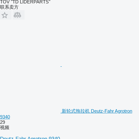
TOV "TD LIDERPARTS"
联系卖方
新轮式拖拉机 Deutz-Fahr Agrotron
9340
29
视频
Deutz-Fahr Agrotron 9340