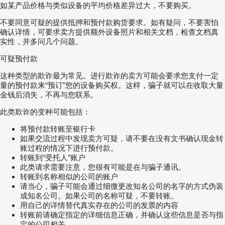
如某产品价格与类似设备的平均价格差异过大，不要购买。
不要同意可疑的提供抵押和预付款购货要求。如有疑问，不要害怕
确认详情，可要求卖方提供额外设备照片和相关文档，检查文档真
实性，并多问几个问题。
可疑预付款
这种类型的欺诈最为常见。进行欺诈的卖方可能会要求您支付一定
量的预付款来“预订”您的设备购买权。这样，骗子就可以在收取大量
金钱后消失，不再与您联系。
此类欺诈的变种可能包括：
将预付款转账至银行卡
如果交流过程中发现卖方可疑，请不要在没有文书确认现金转
账过程的情况下进行预付款。
转账到“受托人”账户
此类请求需要注意，您很有可能是在与骗子通讯。
转账到名称相似的公司的账户
请当心，骗子可能会通过细微更改知名公司的名字的方式伪装
成知名公司。如果公司的名称可疑，不要转账。
用自己的详情替代真实存在的公司的发票的内容
转账前请确定指定的详细信息正确，并确认这些信息是否与指
定的公司相关。