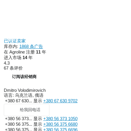
jolly buttons
InfoCentrePro with 5" colour display
(km/h)
Manual air conditioning
Headrest for seat
DEUTZ-FAHR GREEN body color
Without GNSS receiver
BTM - Basic Telematic Module
已认证卖家
Without automatic steering system
库存内:
1868 条广告
Standard air filter for cab
在 Agroline 注册
11
年
Hydraulic Powershuttle lever with "Sense
Clutch" (adjustable response)
进入市场
14
年
Without cooling box
4.3
Cab with fixed front window
67 条评价
Cab with rear opening window
订阅该经销商
Removable PTO shaft
Without ground speed PTO
Rear PTO: 540-540E-1000
Dmitro Volodimirovich
Without specialization
语言:
乌克兰语, 俄语
Standard specs
+380 67 630...
显示
+380 67 630 9702
Homologation for EEC market (MR)
Speed limit sign
给我回电话
Warning plates
Transmission designed for 50 Km/h, limited
+380 56 373...
显示
+380 56 373 1050
to 40 km/h at super-economy engine speed
+380 56 375...
显示
+380 56 375 6680
Powershuttle
+380 56 375...
显示
+380 56 375 6696