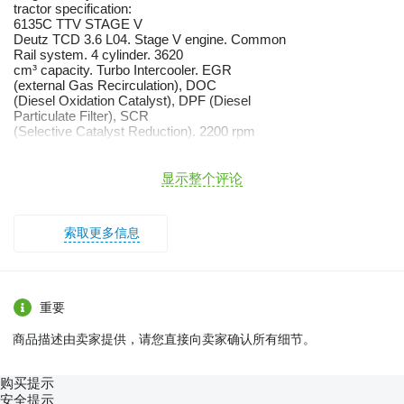
tractor specification:
6135C TTV STAGE V
Deutz TCD 3.6 L04. Stage V engine. Common
Rail system. 4 cylinder. 3620
cm³ capacity. Turbo Intercooler. EGR
(external Gas Recirculation), DOC
(Diesel Oxidation Catalyst), DPF (Diesel
Particulate Filter), SCR
(Selective Catalyst Reduction). 2200 rpm
rated speed. Power at rated
speed (ECE R 120): 136 HP / 99,8 kW. Max
power (ECE R 120): 136 HP /
显示整个评论
99,8 kW. Max power with BOOST: 143 HP /
105 kW. 2 engine memory speed.
Electrohydraulically operated multi-disc
索取更多信息
oil immersed Powershuttle and
Comfort Clutch button.
Electrohydraulically operated multi-disc
oilimmersed
PTO clutch. Lift capacity
重要
(without additional ram): 5000 Kg.
Electronic battery switch in the cabin.
商品描述由卖家提供，请您直接向卖家确认所有细节。
WITHOUT PARKING WEDGE
Without pneumatic trailer brake
Without DUO-MATIC connection
购买提示
Powertrain standard sealing
安全提示