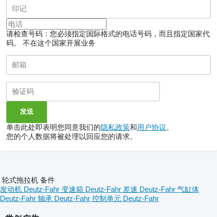
for 1st & 2nd with timer.
Mechanical lever controls for
3rd & 4th (2 Float) (8 rear
outlets)
请检查号码：您必须指定国际格式的电话号码，而且指定国家代
IM003 Electronically controlled
码。
不在这个国家开展业务
VISCOSTATIC fan "eVisco"
VX001 Rear electrical socket ISOBUS
ISO 11783
VT002 Battery electric circuit with
positive pole for jump start
VQ003 2 upper LED headlights on cab
post
VP005 Front LED work lights on bonnet
VL011 2 additional front LED work
lights mounted on cab post
单击此处即表明您同意我们的
隐私政策
和
用户协议
。
VJ031 12V electrical socket + USB
您的个人数据将被处理以回应您的请求。
sockets + 7-pin socket for
equipments (ISO 11786)
VG016 6 front + 6 rear LED work
lights on cab roof
VF018 Double LED rotary beacon
VE010 Front LED headlights for
轮式拖拉机 备件
right-hand traffic
发动机 Deutz-Fahr
变速箱 Deutz-Fahr
差速 Deutz-Fahr
气缸体
ST028 Hydrostatic fast steering
Deutz-Fahr
轴承 Deutz-Fahr
控制单元 Deutz-Fahr
system SDD (Steering Double
Displacement: reduced steering