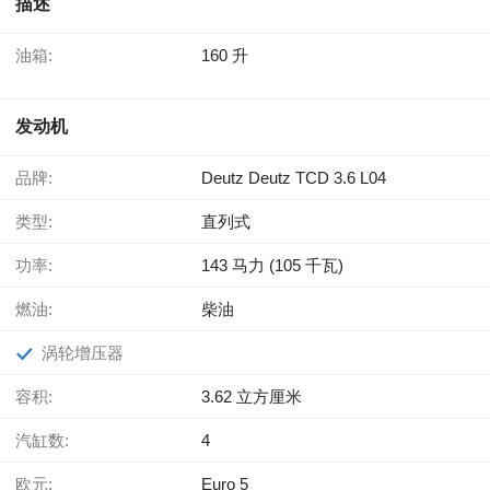
描述
油箱:
160 升
发动机
品牌:
Deutz Deutz TCD 3.6 L04
类型:
直列式
功率:
143 马力 (105 千瓦)
燃油:
柴油
涡轮增压器
容积:
3.62 立方厘米
汽缸数:
4
欧元:
Euro 5