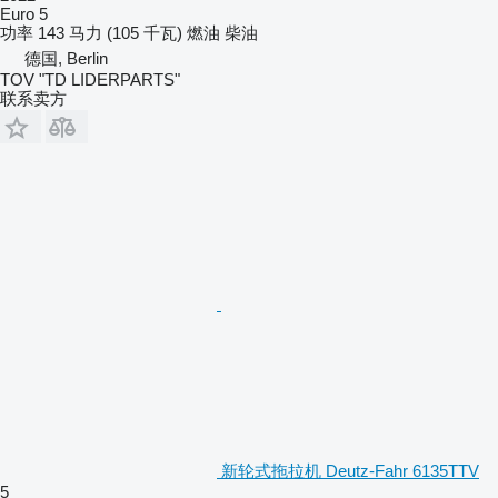
DX010 Electrohydraulic engagement for
Euro 5
4WD and front/rear Differential
功率
143 马力 (105 千瓦)
燃油
柴油
Lock + ASM system
德国, Berlin
AY001 Bracket for external monitor /
device
TOV "TD LIDERPARTS"
AX001 Cab floor mat cover
联系卖方
AV047 High visibility transparent
roof FOPS-compliant
(polycarbonate hatch) with
sunshade grid
AN003 Cab accessories: smoking kit,
cup holder, smartphone holder
AL020 Right and left telescopic
HEATED mirrors with ELECTRIC
adjustment
AG003 Passenger seat with seatbelt
AF014 DAB Radio with
MP3/WMA/USB/Bluetooth
新轮式拖拉机 Deutz-Fahr 6135TTV
5