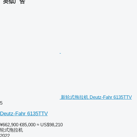
类似广告
wheel turns)
NC059 FRONT SUSPENDED AXLE + FULLY
HYDROSTATIC INDEPENDENT BRAKING
on all 4 wheels with
oil-immersed disc brakes with
front logic brake valve (front
brakes are excluded with
decoupled pedals)
HC004 Hydraulic Dual Mode trailer
braking system (MR)
GT116 Lift assistor rams (7000 kg
capacity)
YM153 Rear HYDRAULIC Pick-Up hitch
YQ000 Without trailer hitch slider
frame
YS001 Drawbar & hitches (by Factory)
ZE001 Branded covers for wheel hubs
WE003 Front steering mudguards
WD040 Rear mudguards extension 260 mm
新轮式拖拉机 Deutz-Fahr 6135TTV
(overall width 2200 mm)
5
RF1584 Tyres: 540/65 R24" front,
600/65 R38" rear
Deutz-Fahr 6135TTV
WG064 Toolbox + additional toolbox
positioned on the loader frame
¥662,900
€85,000
≈ US$98,210
TC013 User manual (Danish)
轮式拖拉机
SS011 Mechanical cab suspensions
2022