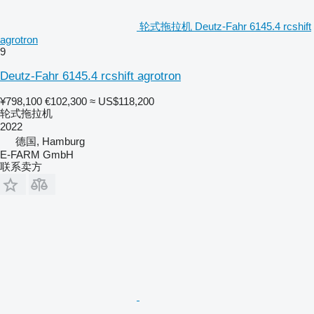
轮式拖拉机 Deutz-Fahr 6145.4 rcshift
agrotron
9
Deutz-Fahr 6145.4 rcshift agrotron
¥798,100
€102,300
≈ US$118,200
轮式拖拉机
2022
德国, Hamburg
E-FARM GmbH
联系卖方