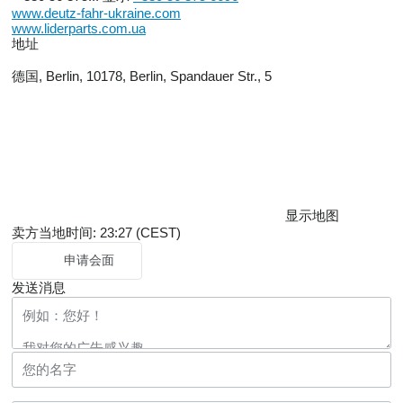
Continuously Variable Transmission. 3
www.deutz-fahr-ukraine.com
driving strategies (AUTO / MANUAL / PTO).
www.liderparts.com.ua
Cruise control. Automatic management of
地址
Normal and Heavy Duty ranges. "PowerZero"
function
德国, Berlin, 10178, Berlin, Spandauer Str., 5
Front and rear fixed rims
Without rear wheel ballast
Tyres Brand supplied by Factory
OPTIONALS:
AE463 Seat Max-Professional Plus
(FABRIC) (air-suspension,
automatic weight adjustment,
adjustable seat position,
document holder, upper backrest
显示地图
extension, pneumatic lumbar
support, swivel 10°)
卖方当地时间: 23:27 (CEST)
00012 "READY KIT" pre-arrangement for
申请会面
front loader: fixed frame,
hydraulic system connection,
发送消息
electric system connections,
ELECTRONIC joystick controller
fully integrated with vehicle
GX001 POWER BEYOND: direct oil inlet to
connect to the external spool valves
GP503 4 rear high flow distributors
with flow regulator. Electronic
joystick control on satellite