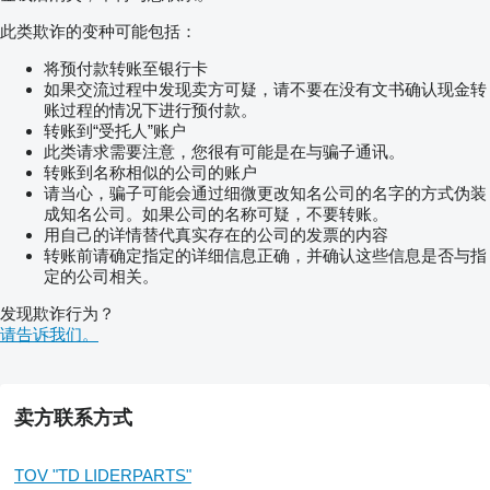
Mechanical automatic rear upper link
此类欺诈的变种可能包括：
Mechanical right tie rod and stabilizers
ELECTRONIC rear lift with AUTO PTO
将预付款转账至银行卡
function
如果交流过程中发现卖方可疑，请不要在没有文书确认现金转
Cat. III N rear lower link arms with
automatic couplers (WALTERSCHEID)
账过程的情况下进行预付款。
Without valve for front linkage control
转账到“受托人”账户
Front linkage and PTO pre-arrangement
此类请求需要注意，您很有可能是在与骗子通讯。
Electronic rear lift and PTO remote
转账到名称相似的公司的账户
controls on mudguards
请当心，骗子可能会通过细微更改知名公司的名字的方式伪装
Without Application Package Basic
成知名公司。如果公司的名称可疑，不要转账。
Tilting and telescopic steering column
用自己的详情替代真实存在的公司的发票的内容
Rolling safety seat belt
转账前请确定指定的详细信息正确，并确认这些信息是否与指
Rear window wiper
TopVisionPro 4 pillars soundproofed Cab,
定的公司相关。
satellite armrest with MaxCom joystick.
发现欺诈行为？
Ventilation and heating system, electronic
battery switch. Right consolle with
请告诉我们。
mechanical spool valves controls with
DETENT mode position. Left consolle with
upper flat storage area and PTO selector
levers operated with bowden cables
卖方联系方式
Satellite armrest with MaxCom joystick for
the control of: transmission, hand
throttle, 2 engine memory speed, rear
TOV "TD LIDERPARTS"
lift, PTO, ComforTip and 2 programmable