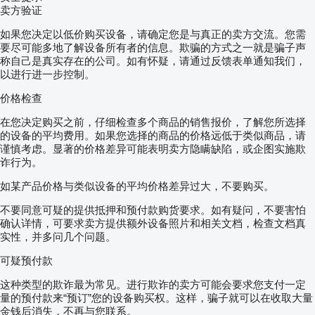
Hydraulic Parking Brake (HPB)
卖方验证
Less best seller package
Standard Package
如果您决定以低价购买设备，请确定您是与真正的卖方交流。您需
Without Connectivity Value Package
要尽可能多地了解设备所有者的信息。欺骗的方式之一就是骗子声
Stage V technology
称自己是真实存在的公司。如有怀疑，请通过反馈表单通知我们，
ELECTRONIC engine management
以进行进一步控制。
9" air filter with dust ejectors
Fuel tank: 160 l / AdBlue tank: 12 l
价格检查
Without engine brake
Vertical exhaust pipe on cab post
在您决定购买之前，仔细检查多个商品的销售报价，了解您所选择
Without iMonitor (On-Board Computer)
Without rear electrical socket for trailer
的设备的平均费用。如果您选择的商品的价格远低于类似商品，请
with ABS
谨慎考虑。显著的价格差异可能表明卖方隐瞒缺陷，或企图实施欺
Front and rear FULL LED lights (position,
诈行为。
stop and direction lights)
Battery: 12V - 100Ah - 1000A (EN) / 650A
如某产品价格与类似设备的平均价格差异过大，不要购买。
(IEC) / 560A (DIN)
Free hydraulic oil return
不要同意可疑的提供抵押和预付款购货要求。如有疑问，不要害怕
Without front hydraulic outlets
确认详情，可要求卖方提供额外设备照片和相关文档，检查文档真
Close centre hydraulic system with "LOAD
实性，并多问几个问题。
SENSING" pump (120 l/min)
WITHOUT ACCESSORIES FRONT LIFTING
可疑预付款
Without swinging drawbar
Telescopic stabilizers
这种类型的欺诈最为常见。进行欺诈的卖方可能会要求您支付一定
Front clevis
量的预付款来“预订”您的设备购买权。这样，骗子就可以在收取大量
Without front weight frame
金钱后消失，不再与您联系。
Without front PTO