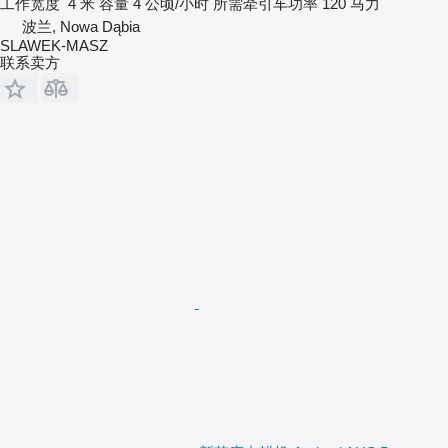
工作宽度
4 米
容量
4 公顷/小时
所需牵引车功率
120 马力
波兰, Nowa Dąbia
SLAWEK-MASZ
联系卖方