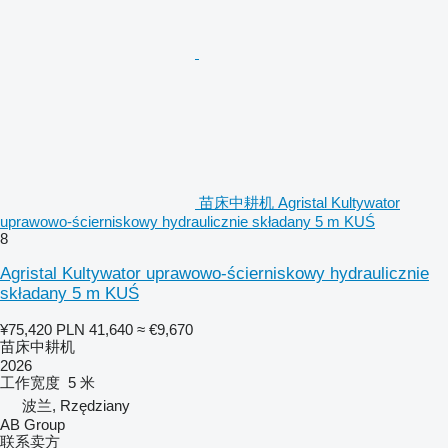
苗床中耕机 Agristal Kultywator
uprawowo-ścierniskowy hydraulicznie składany 5 m KUŚ
8
Agristal Kultywator uprawowo-ścierniskowy hydraulicznie
składany 5 m KUŚ
¥75,420
PLN 41,640
≈ €9,670
苗床中耕机
2026
工作宽度
5 米
波兰, Rzędziany
AB Group
联系卖方