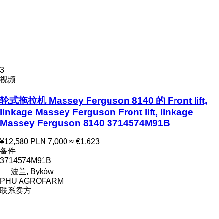
3
视频
轮式拖拉机 Massey Ferguson 8140 的 Front lift,
linkage Massey Ferguson Front lift, linkage
Massey Ferguson 8140 3714574M91B
¥12,580
PLN 7,000
≈ €1,623
备件
3714574M91B
波兰, Byków
PHU AGROFARM
联系卖方