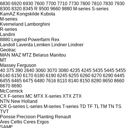
6830
6920
6930
7600
7700
7710
7730
7800
7810
7830
7930
8300
8320
8345 R
9500
9660
9880
M-series
S-series
KamAZ
Kongskilde
Kubota
M-series
Kverneland
Lamborghini
R-series
Landini
8880
Legend
Powerfarm
Rex
Landoll
Laverda
Lemken
Lindner
Lindner
Geotrac
MAN
MAZ
MTZ Belarus
Manitou
MT
Massey Ferguson
40
375
390
2640
3060
3070
3080
4235
4245
5435
5445
5455
6140
6150
6170
6180
6190
6245
6255
6260
6270
6290
6445
6455
6465
6475
6480
7616
8110
8140
8150
8280
8650
8660
8670
8690
McCormick
CX
F-series
MC
MTX
X-series
XTX
ZTX
NTN
New Holland
CR
G-series
L-series
M-series
T-series
TD
TF
TL
TM
TN
TS
TVT
Ponsse
Precision Planting
Renault
Ares
Celtis
Ceres
Ergos
SAME