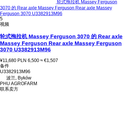
轮式拖拉机 Massey Ferguson
3070 的 Rear axle Massey Ferguson Rear axle Massey
Ferguson 3070 U3382913M96
5
视频
轮式拖拉机 Massey Ferguson 3070 的 Rear axle
Massey Ferguson Rear axle Massey Ferguson
3070 U3382913M96
¥11,680
PLN 6,500
≈ €1,507
备件
U3382913M96
波兰, Byków
PHU AGROFARM
联系卖方