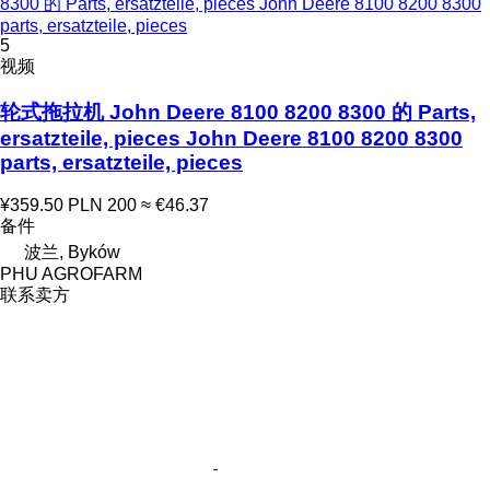
8300 的 Parts, ersatzteile, pieces John Deere 8100 8200 8300
parts, ersatzteile, pieces
5
视频
轮式拖拉机 John Deere 8100 8200 8300 的 Parts,
ersatzteile, pieces John Deere 8100 8200 8300
parts, ersatzteile, pieces
¥359.50
PLN 200
≈ €46.37
备件
波兰, Byków
PHU AGROFARM
联系卖方