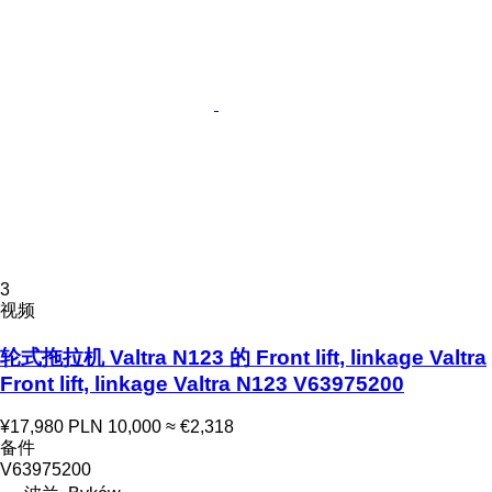
3
视频
轮式拖拉机 Valtra N123 的 Front lift, linkage Valtra
Front lift, linkage Valtra N123 V63975200
¥17,980
PLN 10,000
≈ €2,318
备件
V63975200