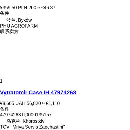
¥359.50
PLN 200
≈ €46.37
备件
波兰, Byków
PHU AGROFARM
联系卖方
1
Vytratomir Case IH 47974263
¥8,605
UAH 56,820
≈ €1,110
备件
47974263 Ц0000135157
乌克兰, Khorostkiv
TOV "Mriya Servis Zapchastini"