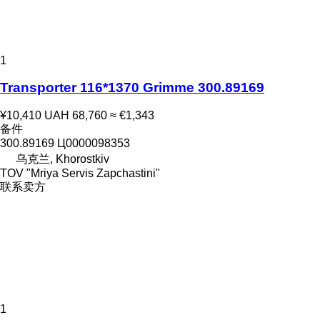
1
Transporter 116*1370 Grimme 300.89169
¥10,410
UAH 68,760
≈ €1,343
备件
300.89169 Ц0000098353
乌克兰, Khorostkiv
TOV "Mriya Servis Zapchastini"
联系卖方
1