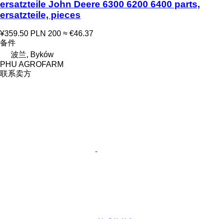
ersatzteile John Deere 6300 6200 6400 parts,
ersatzteile, pieces
¥359.50
PLN 200
≈ €46.37
备件
波兰, Byków
PHU AGROFARM
联系卖方