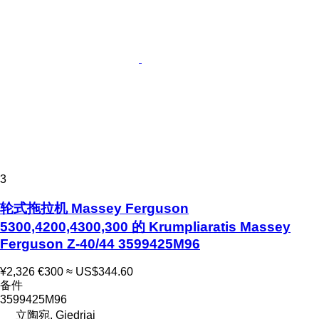
3
轮式拖拉机 Massey Ferguson
5300,4200,4300,300 的 Krumpliaratis Massey
Ferguson Z-40/44 3599425M96
¥2,326
€300
≈ US$344.60
备件
3599425M96
立陶宛, Giedriai