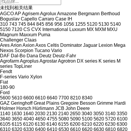
未找到相关结果
AGCO
AP
Agrisem
Agrolux
Amazone
Bergmann
Berthoud
Boguslav
Capello
Carraro
Case IH
310
743
745
844
845
856
956
1056
1255
5120
5130
5140
5150
7120
CS
CVX
International
Luxxum
MX
MXM
MXU
Magnum
Maxxum
Puma
Challenger
Claas
Ares
Arion
Axion
Axos
Celtis
Dominator
Jaguar
Lexion
Mega
Nexos
Scorpion
Tucano
Vario
DAF
Dal-Bo
Dana
Deutz
Deutz-Fahr
Agrofarm
Agroplus
Agrostar
Agrotron
DX series
K series
M
series
TopLiner
Fendt
F-series
Vario
Xylon
Fiat
180-90
Ford
5600
5610
6600
6610
6640
7700
8210
8340
GAZ
Geringhoff
Great Plains
Gregoire Besson
Grimme
Hardi
Holmer
Horsch
Hürlimann
JCB
John Deere
1140
1630
1640
2030
2130
2140
2650
3040
3050
3140
3350
3640
3650
4040
4650
4755
5080
5090
5100
5620
5720
6100
6105
6115
6120
6130
6140
6155
6200
6210
6220
6230
6300
6310
6320
6330
6400
6410
6530
6610
6620
6630
6810
6820