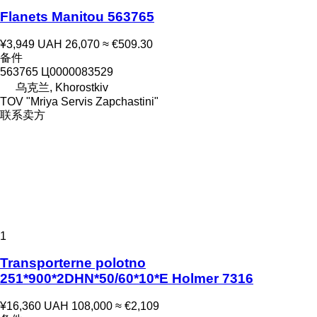
Flanets Manitou 563765
¥3,949
UAH 26,070
≈ €509.30
备件
563765 Ц0000083529
乌克兰, Khorostkiv
TOV "Mriya Servis Zapchastini"
联系卖方
1
Transporterne polotno
251*900*2DHN*50/60*10*E Holmer 7316
¥16,360
UAH 108,000
≈ €2,109