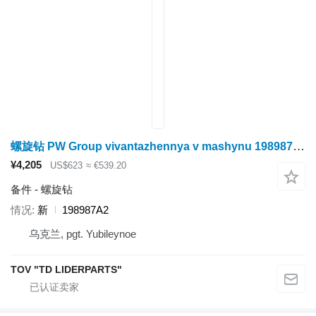
螺旋钻 PW Group vivantazhennya v mashynu 198987A2
¥4,205
US$623
≈ €539.20
备件 - 螺旋钻
情况
新
198987A2
乌克兰, pgt. Yubileynoe
TOV "TD LIDERPARTS"