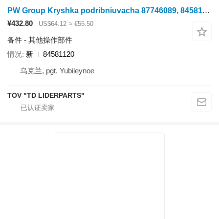
PW Group Kryshka podribniuvacha 87746089, 84581120
¥432.80
US$64.12
≈ €55.50
备件 - 其他操作部件
情况
新
84581120
乌克兰, pgt. Yubileynoe
TOV "TD LIDERPARTS"