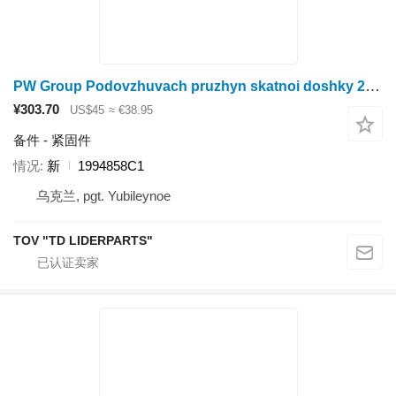
PW Group Podovzhuvach pruzhyn skatnoi doshky 2388 1994858C1
¥303.70
US$45
≈ €38.95
备件 - 紧固件
情况
新
1994858C1
乌克兰, pgt. Yubileynoe
TOV "TD LIDERPARTS"