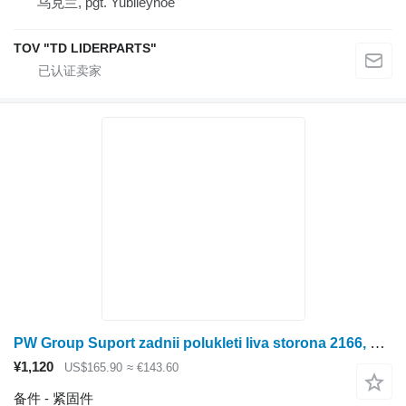
乌克兰, pgt. Yubileynoe
TOV "TD LIDERPARTS"
PW Group Suport zadnii polukleti liva storona 2166, 2366 1994848C1
¥1,120
US$165.90
≈ €143.60
备件 - 紧固件