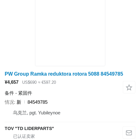
PW Group Ramka reduktora rotora 5088 84549785
¥4,657
US$690
≈ €597.20
备件 - 紧固件
情况
新
84549785
乌克兰, pgt. Yubileynoe
TOV "TD LIDERPARTS"