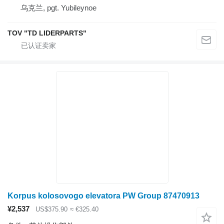
乌克兰, pgt. Yubileynoe
TOV "TD LIDERPARTS"
Korpus kolosovogo elevatora PW Group 87470913
¥2,537
US$375.90
≈ €325.40