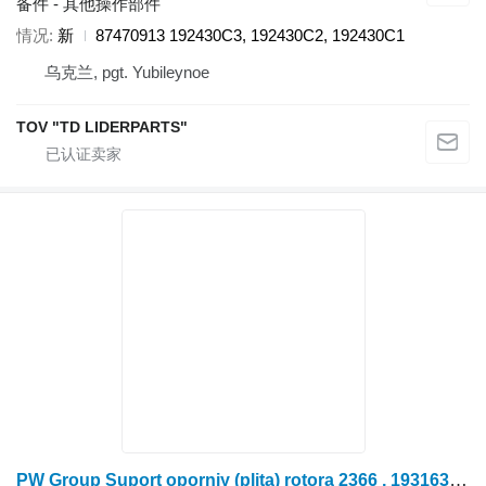
备件 - 其他操作部件
情况
新
87470913 192430C3, 192430C2, 192430C1
乌克兰, pgt. Yubileynoe
TOV "TD LIDERPARTS"
PW Group Suport oporniy (plita) rotora 2366 , 193163C7, 1 193163C8