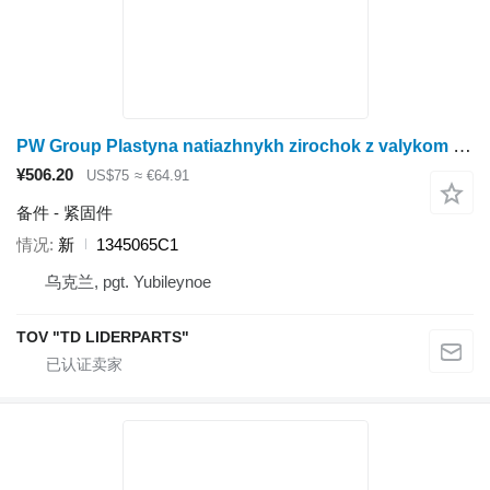
PW Group Plastyna natiazhnykh zirochok z valykom 88-i versii 1345065C 1345065C1
¥506.20
US$75
≈ €64.91
备件 - 紧固件
情况
新
1345065C1
乌克兰, pgt. Yubileynoe
TOV "TD LIDERPARTS"