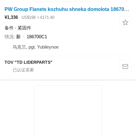
PW Group Flanets kozhuhu shneka domolota 186700C1
¥1,336
US$198
≈ €171.40
备件 - 紧固件
情况
新
186700C1
乌克兰, pgt. Yubileynoe
TOV "TD LIDERPARTS"