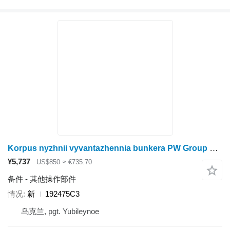
Korpus nyzhnii vyvantazhennia bunkera PW Group 192475C3
¥5,737
US$850
≈ €735.70
备件 - 其他操作部件
情况
新
192475C3
乌克兰, pgt. Yubileynoe