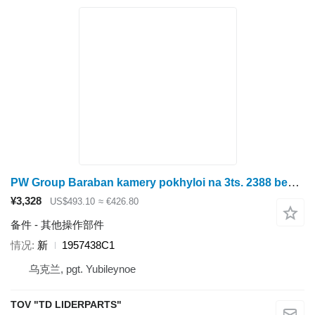
PW Group Baraban kamery pokhyloi na 3ts. 2388 bez vpadyn pod tsepy 4 1957438C1
¥3,328
US$493.10
≈ €426.80
备件 - 其他操作部件
情况
新
1957438C1
乌克兰, pgt. Yubileynoe
TOV "TD LIDERPARTS"