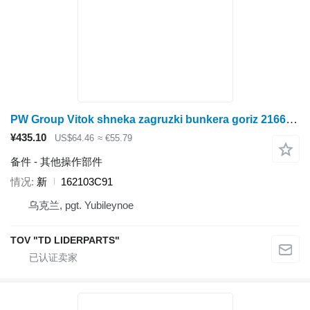
PW Group Vitok shneka zagruzki bunkera goriz 2166 162103C91
¥435.10
US$64.46
≈ €55.79
备件 - 其他操作部件
情况
新
162103C91
乌克兰, pgt. Yubileynoe
TOV "TD LIDERPARTS"