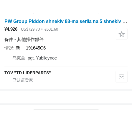
PW Group Piddon shnekiv 88-ma seriia na 5 shnekiv , 191645C5 191645C6
¥4,926
US$729.70
≈ €631.60
备件 - 其他操作部件
情况
新
191645C6
乌克兰, pgt. Yubileynoe
TOV "TD LIDERPARTS"