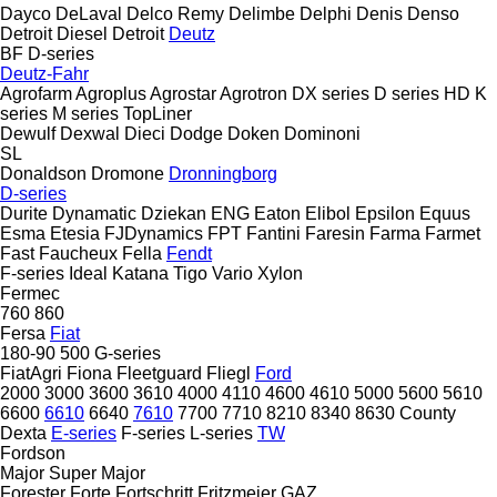
Dayco
DeLaval
Delco Remy
Delimbe
Delphi
Denis
Denso
Detroit Diesel
Detroit
Deutz
BF
D-series
Deutz-Fahr
Agrofarm
Agroplus
Agrostar
Agrotron
DX series
D series
HD
K
series
M series
TopLiner
Dewulf
Dexwal
Dieci
Dodge
Doken
Dominoni
SL
Donaldson
Dromone
Dronningborg
D-series
Durite
Dynamatic
Dziekan
ENG
Eaton
Elibol
Epsilon
Equus
Esma
Etesia
FJDynamics
FPT
Fantini
Faresin
Farma
Farmet
Fast
Faucheux
Fella
Fendt
F-series
Ideal
Katana
Tigo
Vario
Xylon
Fermec
760
860
Fersa
Fiat
180-90
500
G-series
FiatAgri
Fiona
Fleetguard
Fliegl
Ford
2000
3000
3600
3610
4000
4110
4600
4610
5000
5600
5610
6600
6610
6640
7610
7700
7710
8210
8340
8630
County
Dexta
E-series
F-series
L-series
TW
Fordson
Major
Super Major
Forester
Forte
Fortschritt
Fritzmeier
GAZ