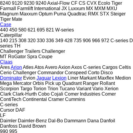
8240
9120
9230
9240
Axial-Flow
CF
CS
CVX
Ecolo Tiger
Farmall
Farmlift
International
JX
Luxxum
MX
MXM
MXU
Magnum
Maxxum
Optum
Puma
Quadtrac
RMX
STX
Steiger
Tiger Mate
Case
440
450
580
621
695
821
W-series
Caterpillar
140
215
308
320
330
336
349
428
735
906
966
972
C-series
D
series
TH
Challenger Trailers
Challenger
MT
RoGator
Spra Coupe
Claas
Ares
Arion
Atles
Atos
Avero
Axion
Axos
C-series
Cargos
Celtis
Cerio
Challenger
Commandor
Conspeed
Corto
Disco
Dominator
Evion
Jaguar
Lexion
Liner
Markant
Maxflex
Medion
Mega
Mercator
Orbis
Pick up
Quadrant
Ranger
Rollant
Scorpion
Targo
Torion
Trion
Tucano
Variant
Vario
Xerion
Clark
Clark-Hurth
Cobo
Cojali
Comer Industries
Comer
ContiTech
Continental
Cramer
Cummins
C-series
Cursor
DAF
LF
Daimler
Daimler-Benz
Dal-Bo
Dammann
Dana
Danfoil
Danfoss
David Brown
990
995