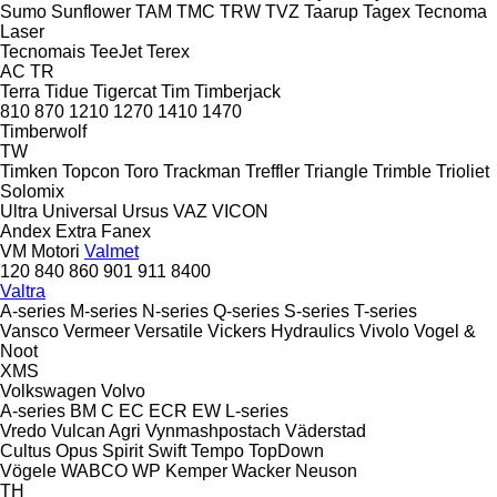
Sumo
Sunflower
TAM
TMC
TRW
TVZ
Taarup
Tagex
Tecnoma
Laser
Tecnomais
TeeJet
Terex
AC
TR
Terra
Tidue
Tigercat
Tim
Timberjack
810
870
1210
1270
1410
1470
Timberwolf
TW
Timken
Topcon
Toro
Trackman
Treffler
Triangle
Trimble
Trioliet
Solomix
Ultra
Universal
Ursus
VAZ
VICON
Andex
Extra
Fanex
VM Motori
Valmet
120
840
860
901
911
8400
Valtra
A-series
M-series
N-series
Q-series
S-series
T-series
Vansco
Vermeer
Versatile
Vickers Hydraulics
Vivolo
Vogel &
Noot
XMS
Volkswagen
Volvo
A-series
BM
C
EC
ECR
EW
L-series
Vredo
Vulcan Agri
Vynmashpostach
Väderstad
Cultus
Opus
Spirit
Swift
Tempo
TopDown
Vögele
WABCO
WP Kemper
Wacker Neuson
TH