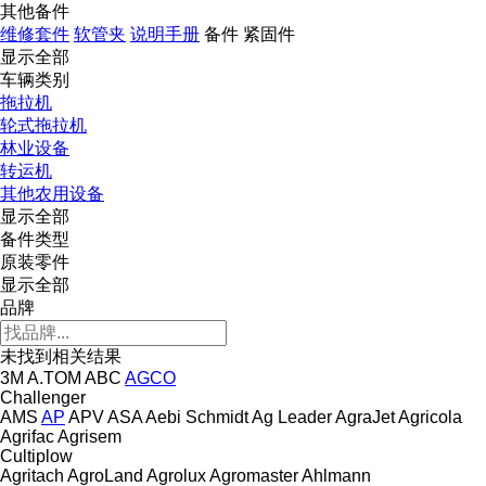
其他备件
维修套件
软管夹
说明手册
备件
紧固件
显示全部
车辆类别
拖拉机
轮式拖拉机
林业设备
转运机
其他农用设备
显示全部
备件类型
原装零件
显示全部
品牌
未找到相关结果
3M
A.TOM
ABC
AGCO
Challenger
AMS
AP
APV
ASA
Aebi Schmidt
Ag Leader
AgraJet
Agricola
Agrifac
Agrisem
Cultiplow
Agritach
AgroLand
Agrolux
Agromaster
Ahlmann