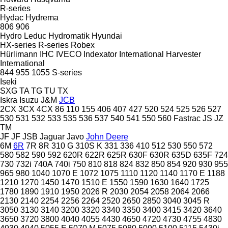
R-series
Hydac
Hydrema
806
906
Hydro Leduc
Hydromatik
Hyundai
HX-series
R-series
Robex
Hürlimann
IHC
IVECO
Indexator
International Harvester
International
844
955
1055
S-series
Iseki
SXG
TA
TG
TU
TX
Iskra
Isuzu
J&M
JCB
2CX
3CX
4CX
86
110
155
406
407
427
520
524
525
526
527
530
531
532
533
535
536
537
540
541
550
560
Fastrac
JS
JZ
TM
JF
JF
JSB
Jaguar
Javo
John Deere
6M
6R
7R
8R
310 G
310S K
331
336
410
512
530
550
572
580
582
590
592
620R
622R
625R
630F
630R
635D
635F
724
730
732i
740A
740i
750
810
818
824
832
850
854
920
930
955
965
980
1040
1070 E
1072
1075
1110
1120
1140
1170 E
1188
1210
1270
1450
1470
1510 E
1550
1590
1630
1640
1725
1780
1890
1910
1950
2026 R
2030
2054
2058
2064
2066
2130
2140
2254
2256
2264
2520
2650
2850
3040
3045 R
3050
3130
3140
3200
3320
3340
3350
3400
3415
3420
3640
3650
3720
3800
4040
4055
4430
4650
4720
4730
4755
4830