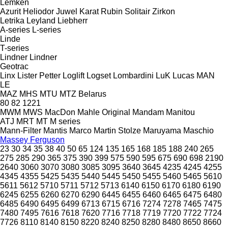
Lemken
Azurit
Heliodor
Juwel
Karat
Rubin
Solitair
Zirkon
Letrika
Leyland
Liebherr
A-series
L-series
Linde
T-series
Lindner
Lindner
Geotrac
Linx
Lister Petter
Loglift
Logset
Lombardini
LuK
Lucas
MAN
LE
MAZ
MHS
MTU
MTZ Belarus
80
82
1221
MWM
MWS
MacDon
Mahle Original
Mandam
Manitou
ATJ
MRT
MT
M series
Mann-Filter
Mantis
Marco
Martin Stolze
Maruyama
Maschio
Massey Ferguson
23
30
34
35
38
40
50
65
124
135
165
168
185
188
240
265
275
285
290
365
375
390
399
575
590
595
675
690
698
2190
2640
3060
3070
3080
3085
3095
3640
3645
4235
4245
4255
4345
4355
5425
5435
5440
5445
5450
5455
5460
5465
5610
5611
5612
5710
5711
5712
5713
6140
6150
6170
6180
6190
6245
6255
6260
6270
6290
6445
6455
6460
6465
6475
6480
6485
6490
6495
6499
6713
6715
6716
7274
7278
7465
7475
7480
7495
7616
7618
7620
7716
7718
7719
7720
7722
7724
7726
8110
8140
8150
8220
8240
8250
8280
8480
8650
8660