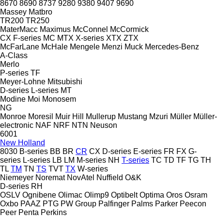
8670
8690
8737
9280
9380
9407
9690
Massey
Matbro
TR200
TR250
MaterMacc
Maximus
McConnel
McCormick
CX
F-series
MC
MTX
X-series
XTX
ZTX
McFarLane
McHale
Mengele
Menzi Muck
Mercedes-Benz
A-Class
Merlo
P-series
TF
Meyer-Lohne
Mitsubishi
D-series
L-series
MT
Modine
Moi
Monosem
NG
Monroe
Moresil
Muir Hill
Mullerup
Mustang
Mzuri
Müller
Müller-
electronic
NAF
NRF
NTN
Neuson
6001
New Holland
8030
B-series
BB
BR
CR
CX
D-series
E-series
FR
FX
G-
series
L-series
LB
LM
M-series
NH
T-series
TC
TD
TF
TG
TH
TL
TM
TN
TS
TVT
TX
W-series
Niemeyer
Noremat
NovAtel
Nuffield
O&K
D-series
RH
OSLV
Ognibene
Olimac
Olimp9
Optibelt
Optima
Oros
Osram
Oxbo
PAAZ
PTG
PW Group
Palfinger
Palms
Parker
Peecon
Peer
Penta
Perkins