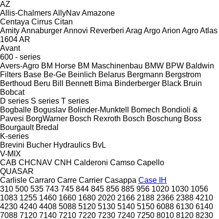
AZ
Allis-Chalmers
AllyNav
Amazone
Centaya
Cirrus
Citan
Amity
Annaburger
Annovi Reverberi
Arag
Argo
Arion Agro
Atlas
1604
AR
Avant
600 - series
Avers-Agro
BM Horse
BM Maschinenbau
BMW
BPW
Baldwin
Filters
Base
Be-Ge
Beinlich
Belarus
Bergmann
Bergstrom
Berthoud
Beru
Bill Bennett
Bima
Binderberger
Black Bruin
Bobcat
D series
S series
T series
Bogballe
Boguslav
Bolinder-Munktell
Bomech
Bondioli &
Pavesi
BorgWarner
Bosch Rexroth
Bosch
Boschung
Boss
Bourgault
Bredal
K-series
Brevini
Bucher Hydraulics
BvL
V-MIX
CAB
CHCNAV
CNH
Calderoni
Camso
Capello
QUASAR
Carlisle
Carraro
Carre
Carrier
Casappa
Case IH
310
500
535
743
745
844
845
856
885
956
1020
1030
1056
1083
1255
1460
1660
1680
2020
2166
2188
2366
2388
4210
4230
4240
4408
5088
5120
5130
5140
5150
6088
6130
6140
7088
7120
7140
7210
7220
7230
7240
7250
8010
8120
8230