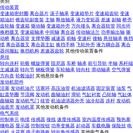
类别
传动装置
变速箱密封圈
离合器片
滚子轴承
变速箱垫片
变速箱齿轮
变速
箱油封
锥齿轮副套装
主轴
释放轴承
液力变矩器
差速
副轴
桥壳
齿轮轴
变速箱
驱动轴
变速箱外壳
万向接头
离合器软管
同步环
换档拨叉
变速箱轴承
中间轴
离合器
传动轴法兰
功率输出轴
驱
动桥
离合器篮
支撑垫圈
减速器
前軸
变速杆
後軸
悬挂轴承
换挡
缆
离合器拨叉
离合器主缸
换挡手柄
飞轮外壳
液力耦合器
离合
器伺服缸
换挡机构
差速器齿轮
其他传动装置备件
悬挂
转向连杆
轮毂
螺旋弹簧
阻尼器
车桥
轴承
前引导轮
半轴
系杆端
主减速器
转向节
钢板弹簧
车轮轴承
转向柱
滑动轴承
空气弹簧
方向盘
轮毂油封
其他悬挂备件
发动机部件
活塞
发动机油尺
活塞环
高压油管
机油滤清器
固定裝置
油泵
气
缸盖垫圈
节流阀
发动机
曲轴油封
滑轮
气缸衬套
凸轮轴
气缸体
曲轴箱
发动机气门
歧管
机油滤清器外壳
油冷却器
连杆
发动机
油底壳
发动机罩
其他发动机备件
电气系统
控制单元
电缆
传感器
接线
速度传感器
室内温度传感器
预热塞
继电器
显示器
控制按钮
功率变换器
起动器
车载电脑
保险丝
电
动机
火花塞
电子电路板
转向角传感器
其他电气备件