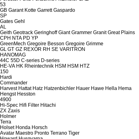
53
GB
Garant Kotte
Garrett
Gaspardo
SP
Gates
Gehl
AL
Geith
Geotrack
Geringhoff
Giant
Grammer
Granit
Great Plains
CPH
NTA
PD
YP
GreenMech
Gregoire Besson
Gregoire
Grimme
GL
GT
GZ
REXOR
RH
SE
VARITRON
HANOMAG
44C
55D
C-series
D-series
HE-VA
HK Rheintechnik
HSM
HSM
HTZ
150
Hardi
Commander
Harvest
Hattat
Hatz
Hatzenbichler
Hauer
Hawe
Hella
Hema
Hengst
Hesston
4900
Hi-Spec
Hifi Filter
Hitachi
ZX
Zaxis
Holmer
Terra
Holset
Honda
Horsch
Avatar
Maestro
Pronto
Terrano
Tiger
Howard
Husqvarna