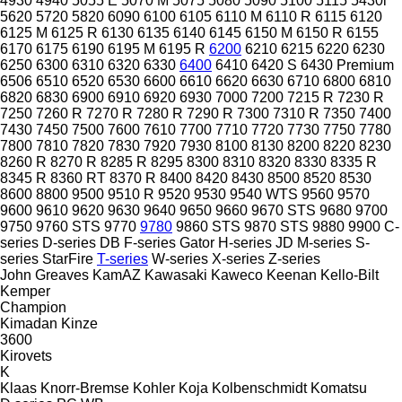
4930
4940
5055 E
5070 M
5075
5080
5090
5100
5115
5430i
5620
5720
5820
6090
6100
6105
6110 M
6110 R
6115
6120
6125 M
6125 R
6130
6135
6140
6145
6150 M
6150 R
6155
6170
6175
6190
6195 M
6195 R
6200
6210
6215
6220
6230
6250
6300
6310
6320
6330
6400
6410
6420 S
6430 Premium
6506
6510
6520
6530
6600
6610
6620
6630
6710
6800
6810
6820
6830
6900
6910
6920
6930
7000
7200
7215 R
7230 R
7250
7260 R
7270 R
7280 R
7290 R
7300
7310 R
7350
7400
7430
7450
7500
7600
7610
7700
7710
7720
7730
7750
7780
7800
7810
7820
7830
7920
7930
8100
8130
8200
8220
8230
8260 R
8270 R
8285 R
8295
8300
8310
8320
8330
8335 R
8345 R
8360 RT
8370 R
8400
8420
8430
8500
8520
8530
8600
8800
9500
9510 R
9520
9530
9540 WTS
9560
9570
9600
9610
9620
9630
9640
9650
9660
9670 STS
9680
9700
9750
9760 STS
9770
9780
9860 STS
9870 STS
9880
9900
C-
series
D-series
DB
F-series
Gator
H-series
JD
M-series
S-
series
StarFire
T-series
W-series
X-series
Z-series
John Greaves
KamAZ
Kawasaki
Kaweco
Keenan
Kello-Bilt
Kemper
Champion
Kimadan
Kinze
3600
Kirovets
K
Klaas
Knorr-Bremse
Kohler
Koja
Kolbenschmidt
Komatsu