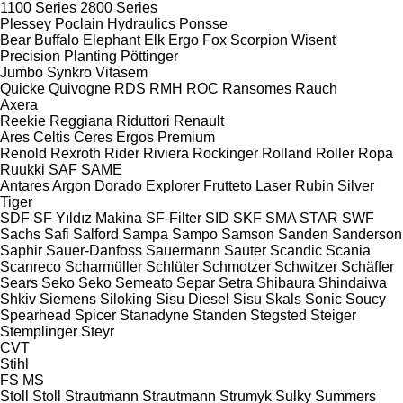
1100 Series
2800 Series
Plessey
Poclain Hydraulics
Ponsse
Bear
Buffalo
Elephant
Elk
Ergo
Fox
Scorpion
Wisent
Precision Planting
Pöttinger
Jumbo
Synkro
Vitasem
Quicke
Quivogne
RDS
RMH
ROC
Ransomes
Rauch
Axera
Reekie
Reggiana Riduttori
Renault
Ares
Celtis
Ceres
Ergos
Premium
Renold
Rexroth
Rider
Riviera
Rockinger
Rolland
Roller
Ropa
Ruukki
SAF
SAME
Antares
Argon
Dorado
Explorer
Frutteto
Laser
Rubin
Silver
Tiger
SDF
SF Yıldız Makina
SF-Filter
SID
SKF
SMA
STAR
SWF
Sachs
Safi
Salford
Sampa
Sampo
Samson
Sanden
Sanderson
Saphir
Sauer-Danfoss
Sauermann
Sauter
Scandic
Scania
Scanreco
Scharmüller
Schlüter
Schmotzer
Schwitzer
Schäffer
Sears
Seko
Seko
Semeato
Separ
Setra
Shibaura
Shindaiwa
Shkiv
Siemens
Siloking
Sisu Diesel
Sisu
Skals
Sonic
Soucy
Spearhead
Spicer
Stanadyne
Standen
Stegsted
Steiger
Stemplinger
Steyr
CVT
Stihl
FS
MS
Stoll
Stoll
Strautmann
Strautmann
Strumyk
Sulky
Summers