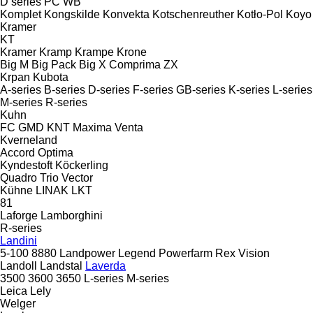
D series
PC
WB
Komplet
Kongskilde
Konvekta
Kotschenreuther
Kotło-Pol
Koyo
Kramer
KT
Kramer
Kramp
Krampe
Krone
Big M
Big Pack
Big X
Comprima
ZX
Krpan
Kubota
A-series
B-series
D-series
F-series
GB-series
K-series
L-series
M-series
R-series
Kuhn
FC
GMD
KNT
Maxima
Venta
Kverneland
Accord
Optima
Kyndestoft
Köckerling
Quadro
Trio
Vector
Kühne
LINAK
LKT
81
Laforge
Lamborghini
R-series
Landini
5-100
8880
Landpower
Legend
Powerfarm
Rex
Vision
Landoll
Landstal
Laverda
3500
3600
3650
L-series
M-series
Leica
Lely
Welger