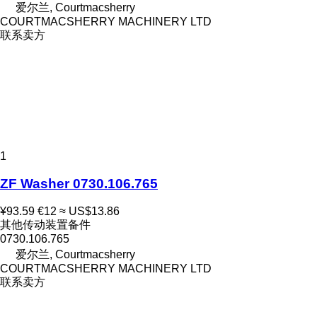
爱尔兰, Courtmacsherry
COURTMACSHERRY MACHINERY LTD
联系卖方
1
ZF Washer 0730.106.765
¥93.59
€12
≈ US$13.86
其他传动装置备件
0730.106.765
爱尔兰, Courtmacsherry
COURTMACSHERRY MACHINERY LTD
联系卖方