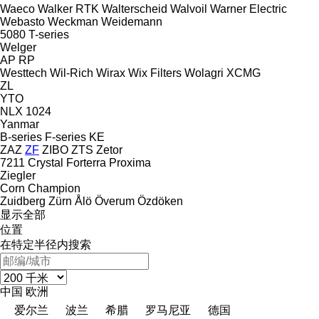
Waeco
Walker RTK
Walterscheid
Walvoil
Warner Electric
Webasto
Weckman
Weidemann
5080
T-series
Welger
AP
RP
Westtech
Wil-Rich
Wirax
Wix Filters
Wolagri
XCMG
ZL
YTO
NLX 1024
Yanmar
B-series
F-series
KE
ZAZ
ZF
ZIBO
ZTS
Zetor
7211
Crystal
Forterra
Proxima
Ziegler
Corn Champion
Zuidberg
Zürn
Ålö
Överum
Özdöken
显示全部
位置
在特定半径内搜索
中国
欧洲
爱尔兰
波兰
希腊
罗马尼亚
德国