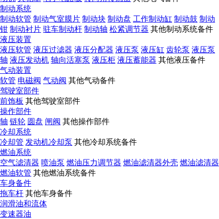
制动系统
制动软管
制动气室膜片
制动块
制动盘
工作制动缸
制动鼓
制动
钳
制动衬片
驻车制动杆
制动轴
松紧调节器
其他制动系统备件
液压装置
液压软管
液压过滤器
液压分配器
液压泵
液压缸
齿轮泵
液压泵
轴
液压发动机
轴向活塞泵
液压柜
液压蓄能器
其他液压备件
气动装置
软管
电磁阀
气动阀
其他气动备件
驾驶室部件
前饰板
其他驾驶室部件
操作部件
轴
链轮
圆盘
闸阀
其他操作部件
冷却系统
冷却管
发动机冷却泵
其他冷却系统备件
燃油系统
空气滤清器
喷油泵
燃油压力调节器
燃油滤清器外壳
燃油滤清器
燃油软管
其他燃油系统备件
车身备件
拖车杆
其他车身备件
润滑油和流体
变速器油