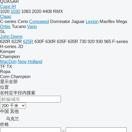
QUASAR
Case IH
1020
1030
1083
2020
4408
RMX
Claas
C-series
Cerio
Conspeed
Dominator
Jaguar
Lexion
Maxflex
Mega
Orbis
Tucano
Vario
SL
John Deere
620R
622R
625R
630F
630R
635F
635R
730
920
930
965
F-series
H-series
JD
Kemper
Champion
MacDon
New Holland
TF
TX
Ropa
Corn Champion
显示全部
位置
在特定半径内搜索
中国
其他
乌克兰
价格
–