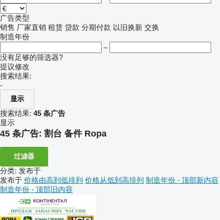
广告类型
销售
厂家直销
租赁
贷款
分期付款
以旧换新
交换
制造年份
–
没有足够的筛选器?
提议修改
搜索结果:
-
显示
搜索结果:
45 条广告
显示
45 条广告:
割台 备件 Ropa
过滤器
分类
:
发布于
发布于
价格由高到低排列
价格从低到高排列
制造年份 - 顶部新内容
制造年份 - 顶部旧内容