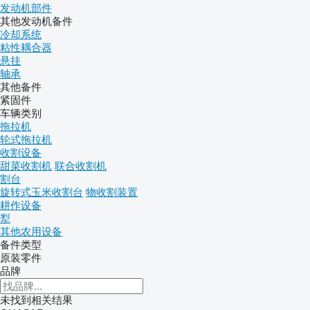
发动机部件
其他发动机备件
冷却系统
粘性耦合器
悬挂
轴承
其他备件
紧固件
车辆类别
拖拉机
轮式拖拉机
收割设备
甜菜收割机
联合收割机
割台
旋转式玉米收割台
物收割装置
耕作设备
犁
其他农用设备
备件类型
原装零件
品牌
未找到相关结果