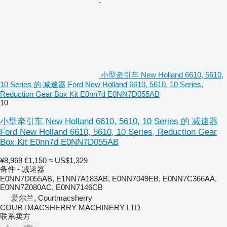
小型牵引车 New Holland 6610, 5610,
10 Series 的 减速器 Ford New Holland 6610, 5610, 10 Series,
Reduction Gear Box Kit E0nn7d E0NN7D055AB
10
小型牵引车 New Holland 6610, 5610, 10 Series 的 减速器
Ford New Holland 6610, 5610, 10 Series, Reduction Gear
Box Kit E0nn7d E0NN7D055AB
¥8,969
€1,150
≈ US$1,329
备件 - 减速器
E0NN7D055AB, E1NN7A183AB, E0NN7049EB, E0NN7C366AA,
E0NN7Z080AC, E0NN7146CB
爱尔兰, Courtmacsherry
COURTMACSHERRY MACHINERY LTD
联系卖方