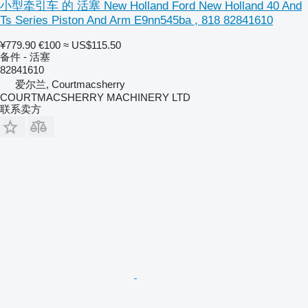
小型牵引车 的 活塞 New Holland Ford New Holland 40 And
Ts Series Piston And Arm E9nn545ba , 818 82841610
¥779.90
€100
≈ US$115.50
备件 - 活塞
82841610
爱尔兰, Courtmacsherry
COURTMACSHERRY MACHINERY LTD
联系卖方