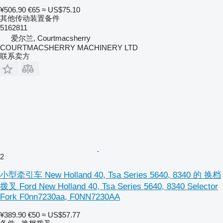
¥506.90
€65
≈ US$75.10
其他传动装置备件
5162811
爱尔兰, Courtmacsherry
COURTMACSHERRY MACHINERY LTD
联系卖方
2
小型牵引车 New Holland 40, Tsa Series 5640, 8340 的 换档
拨叉 Ford New Holland 40, Tsa Series 5640, 8340 Selector
Fork F0nn7230aa, F0NN7230AA
¥389.90
€50
≈ US$57.77