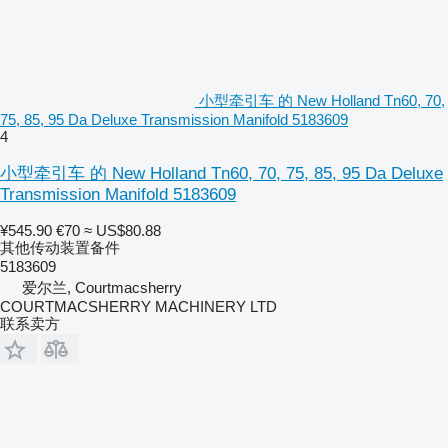
小型牵引车 的 New Holland Tn60, 70,
75, 85, 95 Da Deluxe Transmission Manifold 5183609
4
小型牵引车 的 New Holland Tn60, 70, 75, 85, 95 Da Deluxe
Transmission Manifold 5183609
¥545.90
€70
≈ US$80.88
其他传动装置备件
5183609
爱尔兰, Courtmacsherry
COURTMACSHERRY MACHINERY LTD
联系卖方