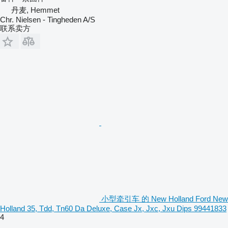
丹麦, Hemmet
Chr. Nielsen - Tingheden A/S
联系卖方
小型牵引车 的 New Holland Ford New
Holland 35, Tdd, Tn60 Da Deluxe, Case Jx, Jxc, Jxu Dips 99441833
4