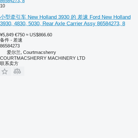
86584273, 8
10
小型牵引车 New Holland 3930 的 差速 Ford New Holland
3930, 4830, 5030, Rear Axle Carrier Assy 86584273, 8
¥5,849
€750
≈ US$866.60
备件 - 差速
86584273
爱尔兰, Courtmacsherry
COURTMACSHERRY MACHINERY LTD
联系卖方