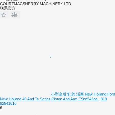
COURTMACSHERRY MACHINERY LTD
联系卖方
小型牵引车 的 活塞 New Holland Ford
New Holland 40 And Ts Series Piston And Arm E9nn545ba , 818
82841610
6