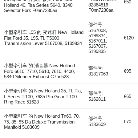
€50
82864816
Holland 40, Tsa Series 5640, 8340
F0nn7230aa
Selector Fork F0nn7230aa
部件号:
5167008,
小型牵引车 L95 的 变速杆 New Holland
5199834,
€120
Fiat Ford 35, L95, Tl, T5000
5167011,
Transmission Lever 5167008, 5199834
5167007,
5199835
小型牵引车 的 消音器 New Holland
部件号:
€95
Ford 6610, 7710, 5610, 7610, 4400,
81817063
5340 Silencer Exhaust C7nn523
小型牵引车 的 New Holland 35, Tl, Tla,
部件号:
€65
L Series Tl100, 7635 Pto Gear Tl100
5162811
Ring Race 51628
小型牵引车 的 New Holland Tn60, 70,
部件号:
€70
75, 85, 95 Da Deluxe Transmission
5183609
Manifold 5183609