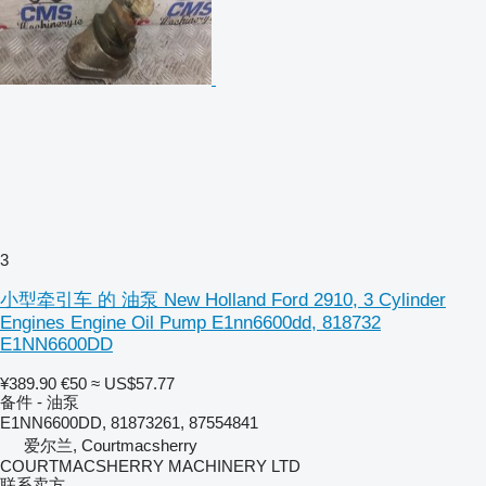
3
小型牵引车 的 油泵 New Holland Ford 2910, 3 Cylinder
Engines Engine Oil Pump E1nn6600dd, 818732
E1NN6600DD
¥389.90
€50
≈ US$57.77
备件 - 油泵
E1NN6600DD, 81873261, 87554841
爱尔兰, Courtmacsherry
COURTMACSHERRY MACHINERY LTD
联系卖方