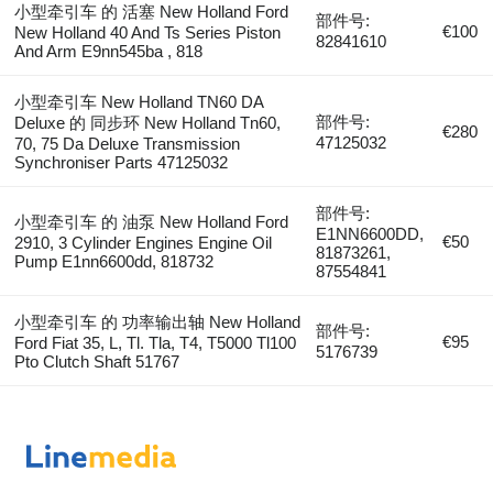
小型牵引车 的 活塞 New Holland Ford
部件号:
€100
New Holland 40 And Ts Series Piston
82841610
And Arm E9nn545ba , 818
小型牵引车 New Holland TN60 DA
部件号:
Deluxe 的 同步环 New Holland Tn60,
€280
47125032
70, 75 Da Deluxe Transmission
Synchroniser Parts 47125032
部件号:
小型牵引车 的 油泵 New Holland Ford
E1NN6600DD,
€50
2910, 3 Cylinder Engines Engine Oil
81873261,
Pump E1nn6600dd, 818732
87554841
小型牵引车 的 功率输出轴 New Holland
部件号:
€95
Ford Fiat 35, L, Tl. Tla, T4, T5000 Tl100
5176739
Pto Clutch Shaft 51767