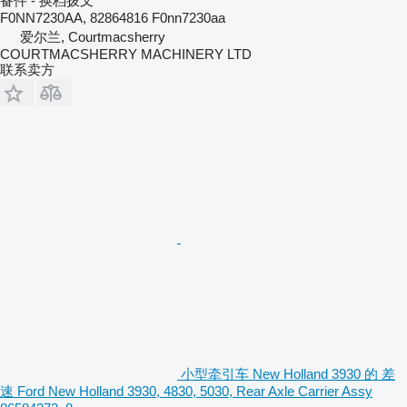
备件 - 换档拨叉
F0NN7230AA, 82864816 F0nn7230aa
爱尔兰, Courtmacsherry
COURTMACSHERRY MACHINERY LTD
联系卖方
小型牵引车 New Holland 3930 的 差
速 Ford New Holland 3930, 4830, 5030, Rear Axle Carrier Assy