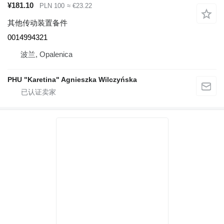
¥181.10
PLN 100
≈ €23.22
其他传动装置备件
0014994321
波兰, Opalenica
PHU "Karetina" Agnieszka Wilczyńska