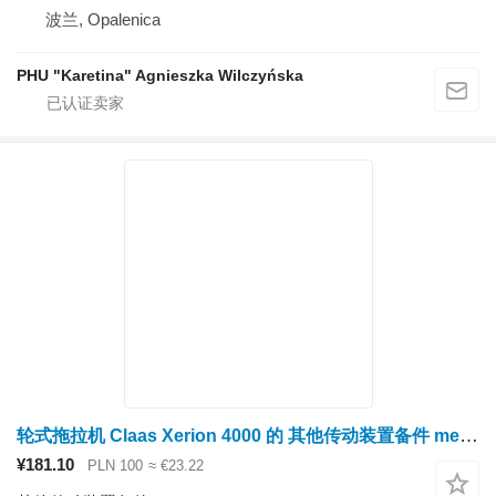
波兰, Opalenica
PHU "Karetina" Agnieszka Wilczyńska
轮式拖拉机 Claas Xerion 4000 的 其他传动装置备件 mechanizm róźnicowy dyferencjał – miska olejowa 0006279190
¥181.10
PLN 100
≈ €23.22