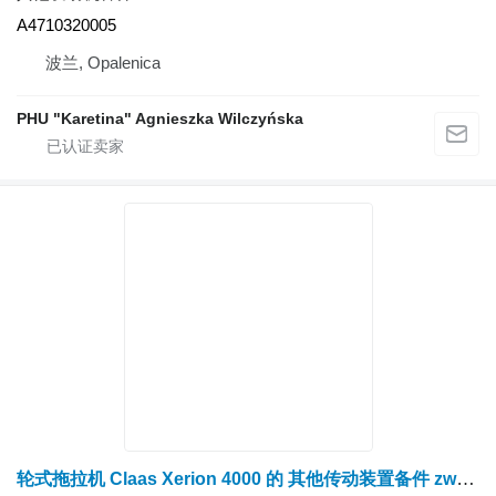
A4710320005
波兰, Opalenica
PHU "Karetina" Agnieszka Wilczyńska
轮式拖拉机 Claas Xerion 4000 的 其他传动装置备件 zwolnica piasta koła 0014994321