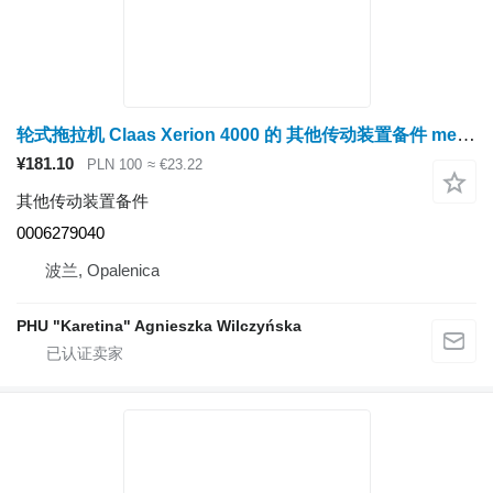
轮式拖拉机 Claas Xerion 4000 的 其他传动装置备件 mechanizm róźnicowy dyferencjał – obudowa przekładni 0006279040
¥181.10
PLN 100
≈ €23.22
其他传动装置备件
0006279040
波兰, Opalenica
PHU "Karetina" Agnieszka Wilczyńska