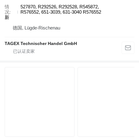
情
527870, R292526, R292528, R545872,
况
R576552, 651-3039, 631-3040 R576552
新
德国, Lügde-Rischenau
TAGEX Technischer Handel GmbH