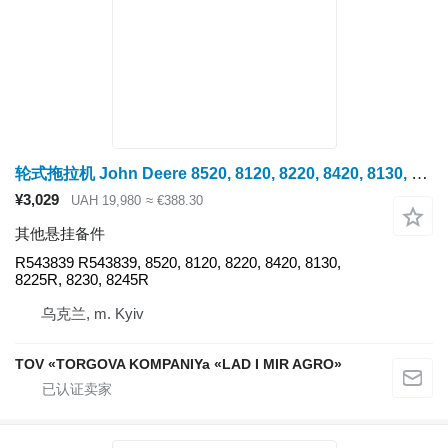
轮式拖拉机 John Deere 8520, 8120, 8220, 8420, 8130, 8225R, 8230, 8245R 的 Napravlyayucha John Deere R543839
¥3,029
UAH 19,980
≈ €388.30
其他悬挂备件
R543839 R543839, 8520, 8120, 8220, 8420, 8130,
8225R, 8230, 8245R
乌克兰, m. Kyiv
TOV «TORGOVA KOMPANIYa «LAD I MIR AGRO»