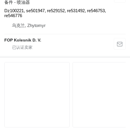
备件 - 喷油器
Dz100221, se501947, re529152, re531492, re546753,
re546776
乌克兰, Zhytomyr
FOP Kolesnik D. V.