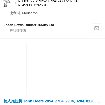
情况
R568315 ▪ R292528 R241747 R292526
新
R545938 R292531
比利时, Mouscron
Leach Lewis Rubber Tracks Ltd
轮式拖拉机 John Deere 2854, 2704, 2904, 3204, 8120, 8220, 8320, 8420, 8520 的 Vodilo John Deere R163941