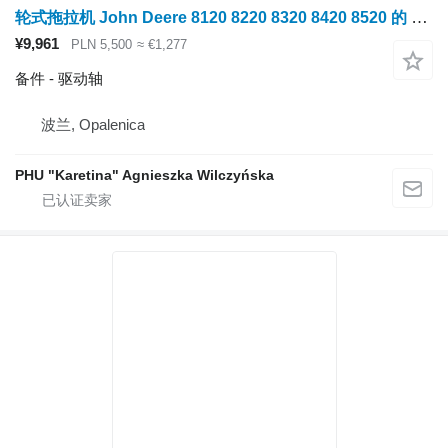
轮式拖拉机 John Deere 8120 8220 8320 8420 8520 的 John Deere 8120 8220 8320 8420 8520 驱动轴 37.5mm lz=720mm 7c 4
¥9,961
PLN 5,500
≈ €1,277
备件 - 驱动轴
波兰, Opalenica
PHU "Karetina" Agnieszka Wilczyńska