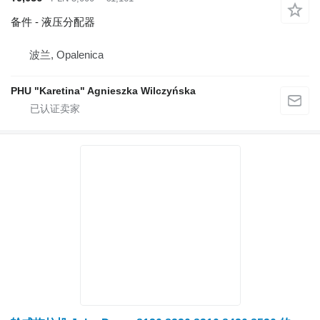
备件 - 液压分配器
波兰, Opalenica
PHU "Karetina" Agnieszka Wilczyńska