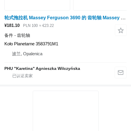
轮式拖拉机 Massey Ferguson 3690 的 齿轮轴 Massey Ferguson 3690 行星齿轮 3583791M1 Koło
¥181.10
PLN 100
≈ €23.22
备件 - 齿轮轴
Koło Planetarne 3583791M1
波兰, Opalenica
PHU "Karetina" Agnieszka Wilczyńska