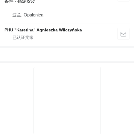
备件 - 挡泥胶皮
波兰, Opalenica
PHU "Karetina" Agnieszka Wilczyńska