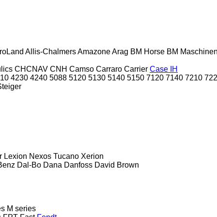
roLand
Allis-Chalmers
Amazone
Arag
BM Horse
BM Maschine
lics
CHCNAV
CNH
Camso
Carraro
Carrier
Case IH
10
4230
4240
5088
5120
5130
5140
5150
7120
7140
7210
72
Steiger
r
Lexion
Nexos
Tucano
Xerion
Benz
Dal-Bo
Dana
Danfoss
David Brown
es
M series