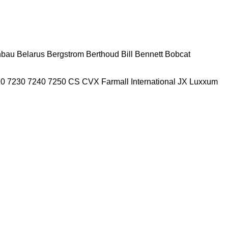
nbau
Belarus
Bergstrom
Berthoud
Bill Bennett
Bobcat
20
7230
7240
7250
CS
CVX
Farmall
International
JX
Luxxum