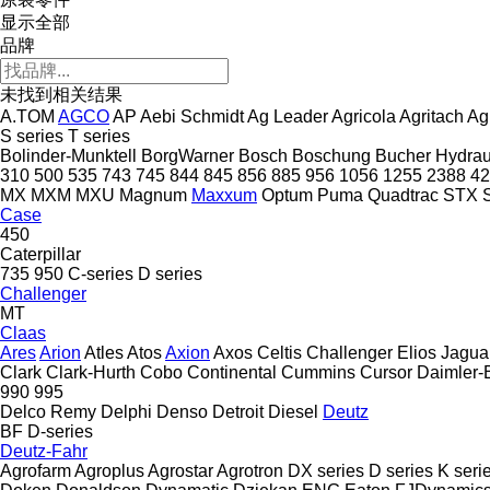
显示全部
品牌
未找到相关结果
A.TOM
AGCO
AP
Aebi Schmidt
Ag Leader
Agricola
Agritach
Ag
S series
T series
Bolinder-Munktell
BorgWarner
Bosch
Boschung
Bucher Hydrau
310
500
535
743
745
844
845
856
885
956
1056
1255
2388
42
MX
MXM
MXU
Magnum
Maxxum
Optum
Puma
Quadtrac
STX
Case
450
Caterpillar
735
950
C-series
D series
Challenger
MT
Claas
Ares
Arion
Atles
Atos
Axion
Axos
Celtis
Challenger
Elios
Jagua
Clark
Clark-Hurth
Cobo
Continental
Cummins
Cursor
Daimler-
990
995
Delco Remy
Delphi
Denso
Detroit Diesel
Deutz
BF
D-series
Deutz-Fahr
Agrofarm
Agroplus
Agrostar
Agrotron
DX series
D series
K seri