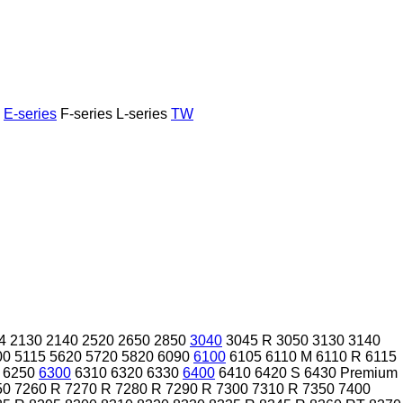
E-series
F-series
L-series
TW
4
2130
2140
2520
2650
2850
3040
3045 R
3050
3130
3140
00
5115
5620
5720
5820
6090
6100
6105
6110 M
6110 R
6115
6250
6300
6310
6320
6330
6400
6410
6420 S
6430 Premium
50
7260 R
7270 R
7280 R
7290 R
7300
7310 R
7350
7400