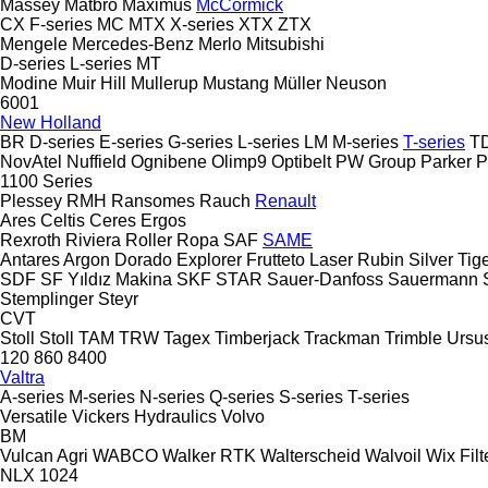
Massey
Matbro
Maximus
McCormick
CX
F-series
MC
MTX
X-series
XTX
ZTX
Mengele
Mercedes-Benz
Merlo
Mitsubishi
D-series
L-series
MT
Modine
Muir Hill
Mullerup
Mustang
Müller
Neuson
6001
New Holland
BR
D-series
E-series
G-series
L-series
LM
M-series
T-series
T
NovAtel
Nuffield
Ognibene
Olimp9
Optibelt
PW Group
Parker
P
1100 Series
Plessey
RMH
Ransomes
Rauch
Renault
Ares
Celtis
Ceres
Ergos
Rexroth
Riviera
Roller
Ropa
SAF
SAME
Antares
Argon
Dorado
Explorer
Frutteto
Laser
Rubin
Silver
Tig
SDF
SF Yıldız Makina
SKF
STAR
Sauer-Danfoss
Sauermann
Stemplinger
Steyr
CVT
Stoll
Stoll
TAM
TRW
Tagex
Timberjack
Trackman
Trimble
Ursu
120
860
8400
Valtra
A-series
M-series
N-series
Q-series
S-series
T-series
Versatile
Vickers Hydraulics
Volvo
BM
Vulcan Agri
WABCO
Walker RTK
Walterscheid
Walvoil
Wix Filt
NLX 1024