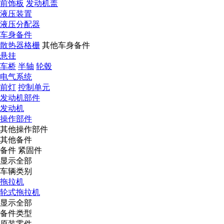
前饰板
发动机盖
液压装置
液压分配器
车身备件
散热器格栅
其他车身备件
悬挂
车桥
半轴
轮毂
电气系统
前灯
控制单元
发动机部件
发动机
操作部件
其他操作部件
其他备件
备件
紧固件
显示全部
车辆类别
拖拉机
轮式拖拉机
显示全部
备件类型
原装零件