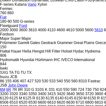
Doken
Donaldson
Dynamatic
Dziekan
ENG
Eaton
FJDynamic
F-series
Katana
Vario
Xylon
Fermec
760
860
Fiat
180-90
500
G-series
Fleetguard
Ford
2000
3000
3600
3610
4000
4110
4600
4610
5000
5600
5610
6
Fordson
Major
Super Major
Fritzmeier
Garrett
Gates
Geotrack
Grammer
Great Plains
Greca
150
Hattat
Hauer
Hella
Hengst
Hifi Filter
Holset
Hydac
Hydrema
906
Hydromatik
Hyundai
Hürlimann
IHC
IVECO
International
844
Iseki
SXG
TA
TG
TU
TX
Isuzu
JCB
86
155
406
407
427
520
530
533
540
550
560
8310
Fastrac
JSB
John Deere
6M
6R
7R
8R
310 G
310S K
331
410
550
590
724
730
750
82
3200
3320
3340
3350
3400
3415
3420
3640
3650
3720
3800
6120
6125 M
6125 R
6130
6135
6140
6145
6150 M
6150 R
61
6506
6510
6520
6530
6600
6610
6620
6630
6710
6800
6810