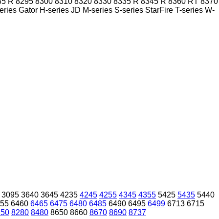
85 R
8295
8300
8310
8320
8330
8335 R
8345 R
8360 RT
8370
eries
Gator
H-series
JD
M-series
S-series
StarFire
T-series
W-
3095
3640
3645
4235
4245
4255
4345
4355
5425
5435
5440
55
6460
6465
6475
6480
6485
6490
6495
6499
6713
6715
250
8280
8480
8650
8660
8670
8690
8737