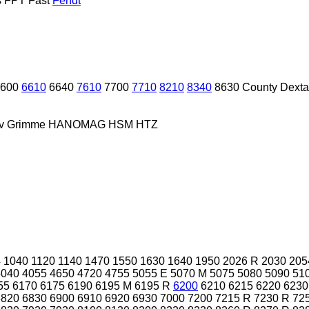
s
FPT
Fast
Fendt
600
6610
6640
7610
7700
7710
8210
8340
8630
County
Dexta
v
Grimme
HANOMAG
HSM
HTZ
4
1040
1120
1140
1470
1550
1630
1640
1950
2026 R
2030
205
4040
4055
4650
4720
4755
5055 E
5070 M
5075
5080
5090
51
55
6170
6175
6190
6195 M
6195 R
6200
6210
6215
6220
6230
6820
6830
6900
6910
6920
6930
7000
7200
7215 R
7230 R
72