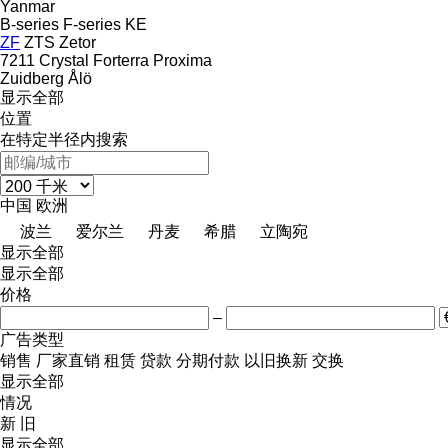
Yanmar
B-series
F-series
KE
ZF
ZTS
Zetor
7211
Crystal
Forterra
Proxima
Zuidberg
Ålö
显示全部
位置
在特定半径内搜索
中国
欧洲
波兰
爱尔兰
丹麦
希腊
立陶宛
显示全部
显示全部
价格
–
广告类型
销售
厂家直销
租赁
贷款
分期付款
以旧换新
交换
显示全部
情况
新
旧
显示全部