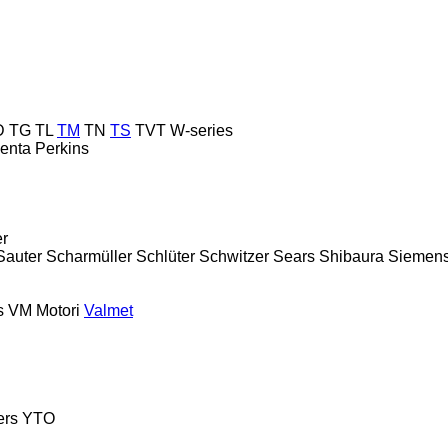
D
TG
TL
TM
TN
TS
TVT
W-series
enta
Perkins
er
Sauter
Scharmüller
Schlüter
Schwitzer
Sears
Shibaura
Siemen
s
VM Motori
Valmet
ers
YTO