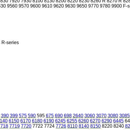
7830
7920
7930
8100
8130
8200
8220
8230
8260 R
8270 R
82
530
9560
9570
9600
9610
9620
9630
9650
9770
9780
9900
F-s
s
R-series
390
399
575
590
595
675
690
698
2640
3060
3070
3080
3085
140
6150
6170
6180
6190
6245
6255
6260
6270
6290
6445
64
7718
7719
7720
7722
7724
7726
8110
8140
8150
8220
8240
8