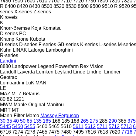
7430
7500
7600
7610
7700
7710
7720
7730
7800
7810
7820
R
8400
8420
8430
8500
8520
8530
8600
9500
9510 R
9520
9
series
X-series
Z-series
Kirovets
K
Knorr-Bremse
Koja
Komatsu
D series
PC
Kramp
Krone
Kubota
B-series
D-series
F-series
GB-series
K-series
L-series
M-serie
Kuhn
LINAK
Laforge
Lamborghini
R-series
Landini
8880
Landpower
Legend
Powerfarm
Rex
Vision
Landoll
Laverda
Lemken
Leyland
Linde
Lindner
Lindner
Geotrac
Lombardini
LuK
MAN
LE
MAZ
MTZ Belarus
80
82
1221
MWM
Mahle Original
Manitou
MRT
MT
Mann-Filter
Marco
Massey Ferguson
30
35
40
50
65
135
165
168
185
188
265
275
285
290
365
375
5445
5450
5455
5460
5465
5610
5611
5612
5711
5712
5713
6
6716
7274
7278
7465
7475
7480
7495
7616
7618
7620
7716