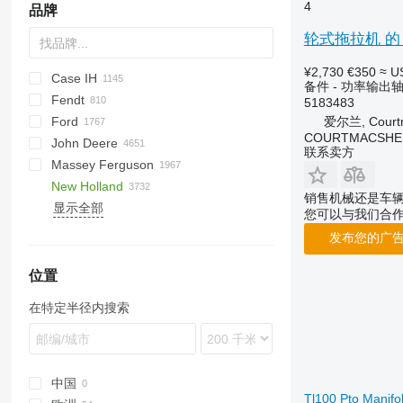
4
品牌
轮式拖拉机 的 功率输出
¥2,730
€350
≈ U
Case IH
773
备件 - 功率输出
Fendt
S series
310
450
735
MT
Ares
990
BF
Agrofarm
5183483
爱尔兰, Courtm
Ford
T series
500
950
Arion
995
D-series
Agroplus
F-series
760
180-90
COURTMACSHER
John Deere
535
C-series
Atles
Agrostar
Katana
860
500
2000
Major
150
906
844
SXG
86
联系卖方
Massey Ferguson
743
D series
Atos
Agrotron
Vario
G-series
3000
Super Major
TA
155
6M
K
D series
B-series
R-series
8880
Geotrac
LE
80
MRT
New Holland
745
Axion
DX series
Xylon
3600
TG
406
6R
PC
D-series
Landpower
82
MT
30
CX
D-series
6001
销售机械还是车
显示全部
844
Axos
D series
3610
TU
407
7R
F-series
Powerfarm
1221
35
F-series
L-series
BR
1100 Series
Ares
Antares
CVT
120
A-series
BM
NLX 1024
B-series
7211
您可以与我们合
845
Celtis
K series
4000
TX
427
8R
GB-series
Rex
40
MC
MT
D-series
Celtis
Argon
860
M-series
F-series
Crystal
发布您的广
856
Challenger
M series
4110
520
310 G
K-series
Vision
50
MTX
E-series
Ceres
Dorado
8400
N-series
KE
Forterra
885
Elios
4600
530
310S K
L-series
65
X-series
G-series
Ergos
Explorer
Q-series
Proxima
位置
956
Jaguar
4610
533
331
M-series
135
XTX
L-series
Frutteto
S-series
G210
在特定半径内搜索
1056
Lexion
5000
540
410
R-series
165
ZTX
LM
Laser
T-series
L85
1255
Nexos
5600
550
550
168
M-series
Rubin
L175
2388
Tucano
5610
560
590
185
T-series
Silver
M100
4210
Xerion
6600
8310
724
188
TD
Tiger
M115
T3
中国
Tl100 Pto Manif
4230
6610
Fastrac
730
265
TG
M135
T4
TD90