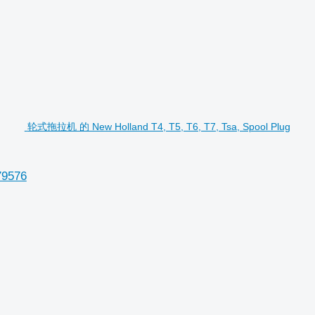
轮式拖拉机 的 New Holland T4, T5, T6, T7, Tsa, Spool Plug
79576