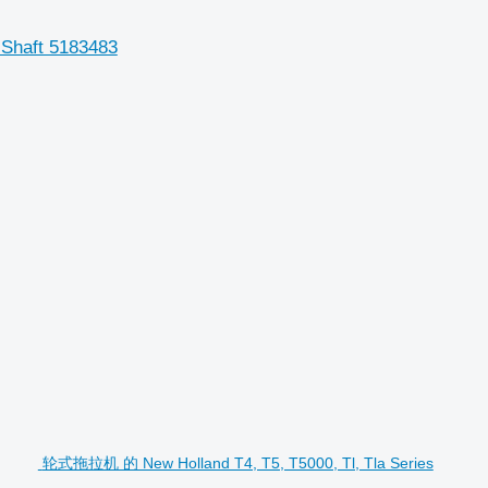
haft 5183483
轮式拖拉机 的 New Holland T4, T5, T5000, Tl, Tla Series