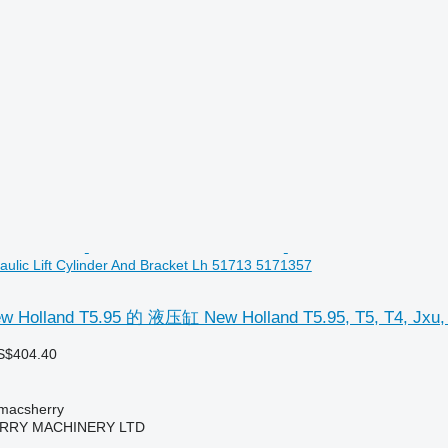
raulic Lift Cylinder And Bracket Lh 51713 5171357
land T5.95 的 液压缸 New Holland T5.95, T5, T4, Jxu, Hydr
S$404.40
acsherry
RY MACHINERY LTD