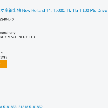
轴 New Holland T4, T5000, Tl, Tla Tl100 Pto Drive S
S$404.40
轴
acsherry
RY MACHINERY LTD
辆？
作进行！
告
old 5181853, 51818 5181852