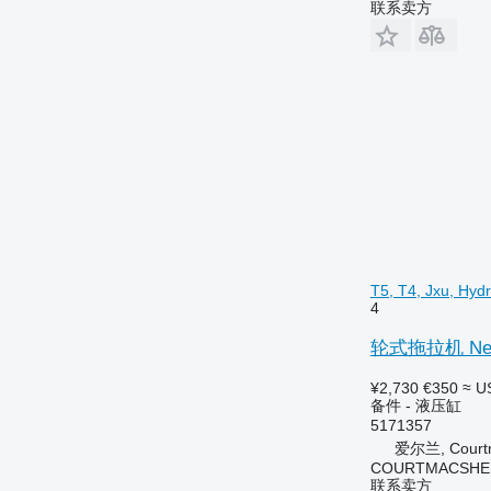
联系卖方
4720
5711
4755
5712
5055 E
5713
5070 M
6140
5075
6150
5080
6170
5090
6180
5100
6190
5115
6245
5620
6255
5720
6260
T5, T4, Jxu, Hyd
5820
6270
4
6090
6290
轮式拖拉机 New Hol
6100
6445
6105
6455
¥2,730
€350
≈ U
备件 - 液压缸
6110 M
6460
5171357
6110 R
6465
爱尔兰, Courtm
6115
6475
COURTMACSHER
联系卖方
6120
6480