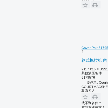
6125 M
6485
6125 R
6490
6130
6495
6135
6499
6140
6713
6145
6715
6150 M
6716
6150 R
7274
Cover Pair 5179
4
6155
7278
6170
7465
轮式拖拉机 的 New 
6175
7475
¥117
€15
≈ US$1
6190
7480
其他液压备件
6195 M
7495
5179576
6195 R
7616
爱尔兰, Courtm
6200
7618
COURTMACSHER
联系卖方
6210
7620
6215
7716
找不到备件？
6220
7718
立即发送请求！