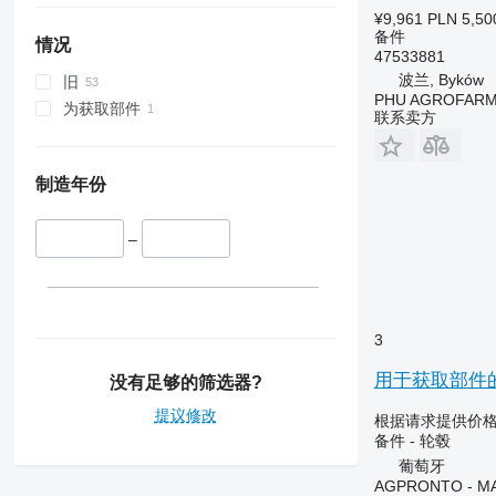
Luxxum
3040
3095
T6.180
T7.250
¥9,961
PLN 5,50
MX
3045 R
3640
T7.260
备件
情况
47533881
MXM
3050
3645
T7.270
波兰, Byków
旧
MXU
3130
4235
T7.290
PHU AGROFAR
为获取部件
Magnum
3140
4245
T7.315
联系卖方
Maxxum
3200
4255
Optum
3320
4345
制造年份
Puma
3340
4355
Quadtrac
3350
5425
–
STX
3400
5435
Steiger
3415
5440
3420
5445
3640
5450
3
3650
5455
用于获取部件的轮式拖
3720
5460
没有足够的筛选器?
3800
5465
提议修改
根据请求提供价
4040
5610
备件 - 轮毂
4055
5611
葡萄牙
AGPRONTO - M
4650
5612