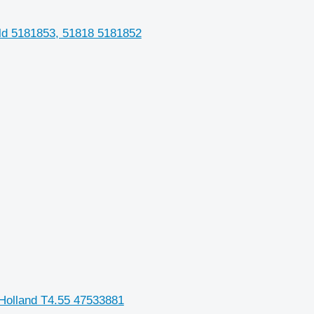
ld 5181853, 51818 5181852
olland T4.55 47533881