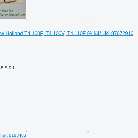
olland T4.100F, T4.100V, T4.110F 的 同步环 87672910
格
E S.R.L.
Shaft 5183483