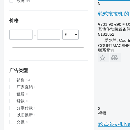
欧洲
5
4240
6640
750
275
TL
M160
T5
TG 285
T4.050
爱尔兰
轮式拖拉机 的 New H
5088
7610
824
285
TM
T6
TL 80
T4.55
T5.050
波兰
价格
5120
7700
1040
290
TN
T7
TL 90
TM 115
T4.65
T5.060
T6.010
罗马尼亚
¥701.90
€90
≈ U
5130
7710
1120
365
TS
T8
TL 100
TM 120
TN60
T4.75
T5.90
T6.020
T7.030
葡萄牙
其他传动装置备
5181852
5140
8210
1140
375
TVT
T9
TM 125
TN65
TS90
T4.90
T5.95
T6.030
T7.040
T8.040
–
爱尔兰, Courtm
5150
8340
1470
390
W-series
TM 130
TN75
TS100
TVT 170
T4.95
T5.100
T6.050
T7.050
T8.050
COURTMACSHER
7120
8630
1550
399
TM 140
TN85
TS110
W270
T4.100
T5.105
T6.070
T7.060
T8.380
联系卖方
7140
County
1630
575
TM 150
TN95
TS115
T5.110
T6.080
T7.170
T8.390
7210
Dexta
1640
590
TM 155
TS125
T5.120
T6.090
T7.175
T8.410
7220
E-series
1950
595
TM 165
TS135
T5.140
T6.120
T7.185
T8.435
广告类型
7230
F-series
2026 R
675
TM 190
TSA
T6.125
T7.190
销售
7240
L-series
2030
690
T6.140
T7.200
厂家直销
7250
TW
2054
698
T6.145
T7.210
租赁
CS
2130
2640
T6.150
T7.220
贷款
CVX
2140
3060
T6.155
T7.225
分期付款
3
Farmall
2520
3070
T6.160
T7.230
视频
以旧换新
International
2650
3080
T6.165
T7.235
交换
轮式拖拉机 New Ho
JX
2850
3085
T6.175
T7.245