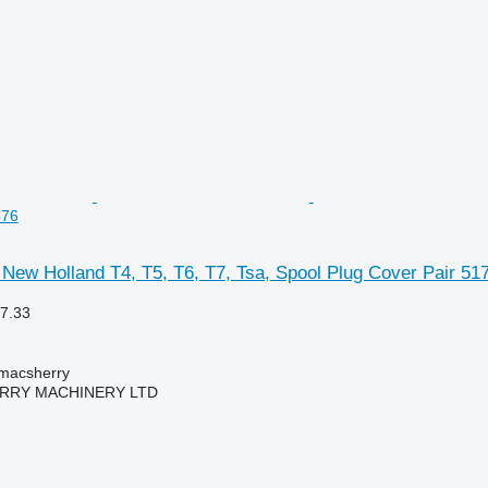
576
Holland T4, T5, T6, T7, Tsa, Spool Plug Cover Pair 51
7.33
acsherry
RY MACHINERY LTD