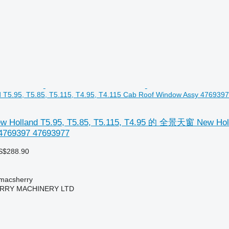
T5.95, T5.85, T5.115, T4.95, T4.115 Cab Roof Window Assy 476939
lland T5.95, T5.85, T5.115, T4.95 的 全景天窗 New Holland 
4769397 47693977
S$288.90
acsherry
RY MACHINERY LTD