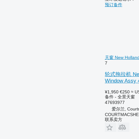
6230
7719
预订备件
6250
7720
6300
7722
6310
7724
6320
7726
6330
8110
6400
8140
6410
8150
天窗 New Holland 
6420 S
8220
7
6430 Premium
8240
轮式拖拉机 New Ho
6506
8250
Window Assy 
6510
8280
6520
8480
¥1,950
€250
≈ U
备件 - 全景天窗
6530
8650
47693977
6600
8660
爱尔兰, Courtm
6610
8670
COURTMACSHER
联系卖方
6620
8690
6630
8737
6710