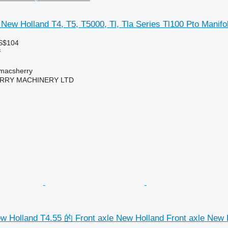
olland T4, T5, T5000, Tl, Tla Series Tl100 Pto Manifo
S$104
件
acsherry
RY MACHINERY LTD
lland T4.55 的 Front axle New Holland Front axle New H