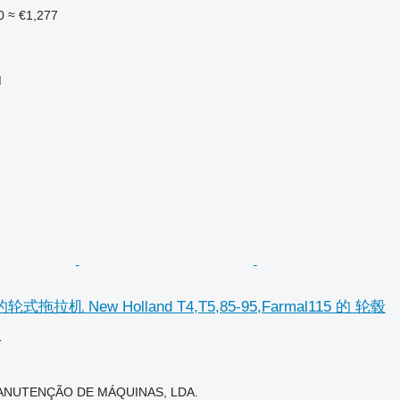
0
≈ €1,277
M
拉机 New Holland T4,T5,85-95,Farmal115 的 轮毂
格
ANUTENÇÃO DE MÁQUINAS, LDA.