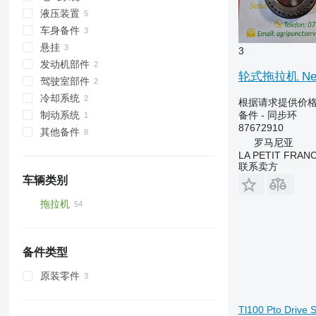
液压装置
变速箱
仪表板
车身备件
主轴
继电器
液压分配器
悬挂
後軸
转向灯
液压缸
散热器格栅
3
发动机部件
变速杆
前灯
其他液压备件
後連桿
半轴
轮式拖拉机 New H
驾驶室部件
同步环
尾灯
轮毂
中间冷却器
冷却系统
齿轮轴
仪表板外壳
其他悬挂备件
其他发动机备件
驾驶室玻璃
根据请求提供价
备件 - 同步环
制动系统
变速箱齿轮
杯架
发动机冷却散热器
全景天窗
87672910
其他备件
其他传动装置备件
其他冷却系统备件
其他制动系统备件
罗马尼亚
备件
LA PETIT FRANC
紧固件
联系卖方
车辆类别
拖拉机
小型牵引车
轮式拖拉机
备件类型
原装零件
Tl100 Pto Drive 