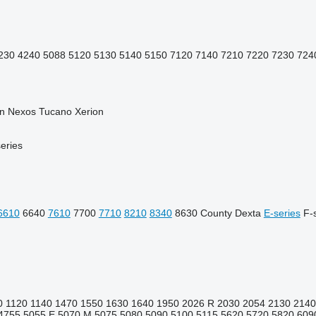
230
4240
5088
5120
5130
5140
5150
7120
7140
7210
7220
7230
724
n
Nexos
Tucano
Xerion
eries
6610
6640
7610
7700
7710
8210
8340
8630
County
Dexta
E-series
F-
0
1120
1140
1470
1550
1630
1640
1950
2026 R
2030
2054
2130
2140
4755
5055 E
5070 M
5075
5080
5090
5100
5115
5620
5720
5820
609