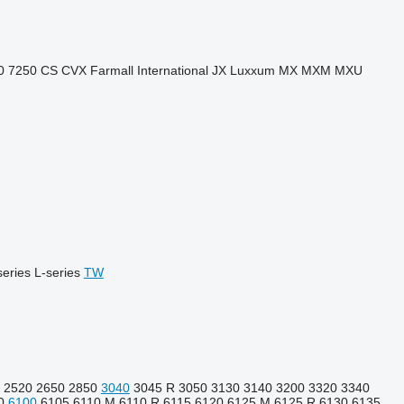
0
7250
CS
CVX
Farmall
International
JX
Luxxum
MX
MXM
MXU
series
L-series
TW
2520
2650
2850
3040
3045 R
3050
3130
3140
3200
3320
3340
0
6100
6105
6110 M
6110 R
6115
6120
6125 M
6125 R
6130
6135