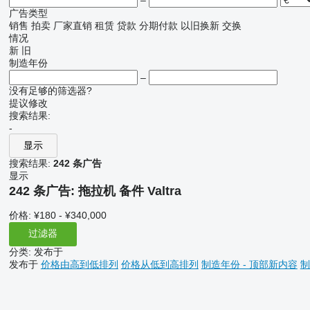
–
广告类型
销售
拍卖
厂家直销
租赁
贷款
分期付款
以旧换新
交换
情况
新
旧
制造年份
–
没有足够的筛选器?
提议修改
搜索结果:
-
显示
搜索结果:
242 条广告
显示
242 条广告:
拖拉机 备件 Valtra
价格:
¥180 - ¥340,000
过滤器
分类
:
发布于
发布于
价格由高到低排列
价格从低到高排列
制造年份 - 顶部新内容
制