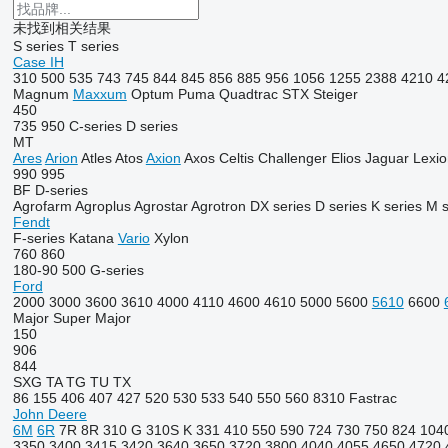
未找到相关结果
S series
T series
Case IH
310
500
535
743
745
844
845
856
885
956
1056
1255
2388
4210
4
Magnum
Maxxum
Optum
Puma
Quadtrac
STX
Steiger
450
735
950
C-series
D series
MT
Ares
Arion
Atles
Atos
Axion
Axos
Celtis
Challenger
Elios
Jaguar
Lexio
990
995
BF
D-series
Agrofarm
Agroplus
Agrostar
Agrotron
DX series
D series
K series
M s
Fendt
F-series
Katana
Vario
Xylon
760
860
180-90
500
G-series
Ford
2000
3000
3600
3610
4000
4110
4600
4610
5000
5600
5610
6600
Major
Super Major
150
906
844
SXG
TA
TG
TU
TX
86
155
406
407
427
520
530
533
540
550
560
8310
Fastrac
John Deere
6M
6R
7R
8R
310 G
310S K
331
410
550
590
724
730
750
824
104
3350
3400
3415
3420
3640
3650
3720
3800
4040
4055
4650
4720