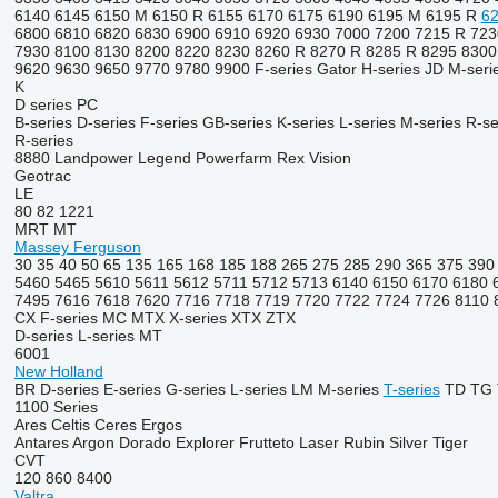
6140
6145
6150 M
6150 R
6155
6170
6175
6190
6195 M
6195 R
6
6800
6810
6820
6830
6900
6910
6920
6930
7000
7200
7215 R
723
7930
8100
8130
8200
8220
8230
8260 R
8270 R
8285 R
8295
8300
9620
9630
9650
9770
9780
9900
F-series
Gator
H-series
JD
M-seri
K
D series
PC
B-series
D-series
F-series
GB-series
K-series
L-series
M-series
R-se
R-series
8880
Landpower
Legend
Powerfarm
Rex
Vision
Geotrac
LE
80
82
1221
MRT
MT
Massey Ferguson
30
35
40
50
65
135
165
168
185
188
265
275
285
290
365
375
390
5460
5465
5610
5611
5612
5711
5712
5713
6140
6150
6170
6180
7495
7616
7618
7620
7716
7718
7719
7720
7722
7724
7726
8110
CX
F-series
MC
MTX
X-series
XTX
ZTX
D-series
L-series
MT
6001
New Holland
BR
D-series
E-series
G-series
L-series
LM
M-series
T-series
TD
TG
1100 Series
Ares
Celtis
Ceres
Ergos
Antares
Argon
Dorado
Explorer
Frutteto
Laser
Rubin
Silver
Tiger
CVT
120
860
8400
Valtra