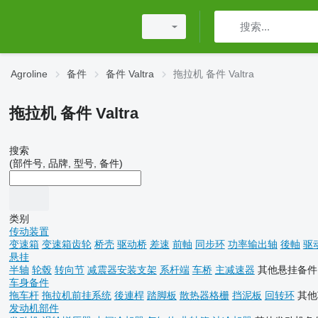
Agroline
备件
备件 Valtra
拖拉机 备件 Valtra
拖拉机 备件 Valtra
搜索
(部件号, 品牌, 型号, 备件)
类别
传动装置
变速箱
变速箱齿轮
桥壳
驱动桥
差速
前軸
同步环
功率输出轴
後軸
驱
悬挂
半轴
轮毂
转向节
减震器安装支架
系杆端
车桥
主减速器
其他悬挂备件
车身备件
拖车杆
拖拉机前挂系统
後連桿
踏脚板
散热器格栅
挡泥板
回转环
其他
发动机部件