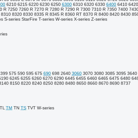
200
6210
6215
6220
6230
6250
6300
6310
6320
6330
6400
6410
6420
0 R
7250
7260 R
7270 R
7280 R
7290 R
7300
7310 R
7350
7400
743
8310
8320
8330
8335 R
8345 R
8360 RT
8370 R
8400
8420
8430
85
es
S-series
StarFire
T-series
W-series
X-series
Z-series
ries
399
575
590
595
675
690
698
2640
3060
3070
3080
3085
3095
3640
6190
6245
6255
6260
6270
6290
6445
6455
6460
6465
6475
6480
64
8140
8150
8220
8240
8250
8280
8480
8650
8660
8670
8690
8737
TL
TM
TN
TS
TVT
W-series