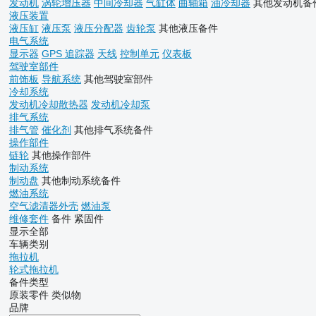
发动机
涡轮增压器
中间冷却器
气缸体
曲轴箱
油冷却器
其他发动机备
液压装置
液压缸
液压泵
液压分配器
齿轮泵
其他液压备件
电气系统
显示器
GPS 追踪器
天线
控制单元
仪表板
驾驶室部件
前饰板
导航系统
其他驾驶室部件
冷却系统
发动机冷却散热器
发动机冷却泵
排气系统
排气管
催化剂
其他排气系统备件
操作部件
链轮
其他操作部件
制动系统
制动盘
其他制动系统备件
燃油系统
空气滤清器外壳
燃油泵
维修套件
备件
紧固件
显示全部
车辆类别
拖拉机
轮式拖拉机
备件类型
原装零件
类似物
品牌