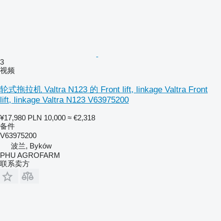
3
视频
轮式拖拉机 Valtra N123 的 Front lift, linkage Valtra Front
lift, linkage Valtra N123 V63975200
¥17,980
PLN 10,000
≈ €2,318
备件
V63975200
波兰, Byków
PHU AGROFARM
联系卖方