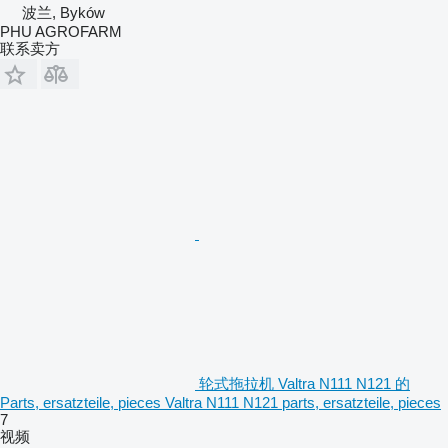
波兰, Byków
PHU AGROFARM
联系卖方
轮式拖拉机 Valtra N111 N121 的
Parts, ersatzteile, pieces Valtra N111 N121 parts, ersatzteile, pieces
7
视频