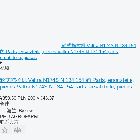
轮式拖拉机 Valtra N174S N 134 154
的 Parts, ersatzteile, pieces Valtra N174S N 134 154 parts,
ersatzteile, pieces
6
视频
轮式拖拉机 Valtra N174S N 134 154 的 Parts, ersatzteile,
pieces Valtra N174S N 134 154 parts, ersatzteile, pieces
¥359.50
PLN 200
≈ €46.37
备件
波兰, Byków
PHU AGROFARM
联系卖方