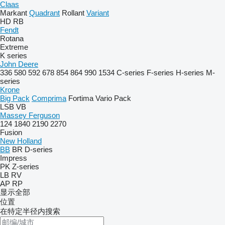
Claas
Markant
Quadrant
Rollant
Variant
HD
RB
Fendt
Rotana
Extreme
K series
John Deere
336
580
592
678
854
864
990
1534
C-series
F-series
H-series
M-
series
Krone
Big Pack
Comprima
Fortima
Vario Pack
LSB
VB
Massey Ferguson
124
1840
2190
2270
Fusion
New Holland
BB
BR
D-series
Impress
PK
Z-series
LB
RV
AP
RP
显示全部
位置
在特定半径内搜索