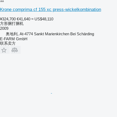
11
Krone comprima cf 155 xc press-wickelkombination
¥324,700
€41,640
≈ US$48,110
方形捆打捆机
2009
奥地利, At-4774 Sankt Marienkirchen Bei Schärding
E-FARM GmbH
联系卖方