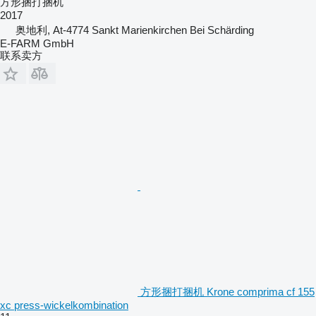
方形捆打捆机
2017
奥地利, At-4774 Sankt Marienkirchen Bei Schärding
E-FARM GmbH
联系卖方
方形捆打捆机 Krone comprima cf 155
xc press-wickelkombination