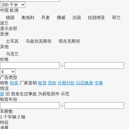
中国
欧洲
德国
奥地利
丹麦
挪威
法国
拉脱维亚
荷兰
波兰
显示全部
亚洲
土耳其
乌兹别克斯坦
塔吉克斯坦
其他
乌克兰
价格
–
广告类型
销售
拍卖
厂家直销
租赁
贷款
分期付款
以旧换新
交换
情况
新
旧
曾发生过事故
为获取部件
示范
制造年份
–
车桥数
1 个车轴
2 轴
特征
净重