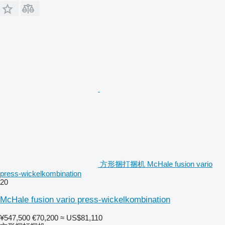
方形捆打捆机 McHale fusion vario
press-wickelkombination
20
McHale fusion vario press-wickelkombination
¥547,500
€70,200
≈ US$81,110