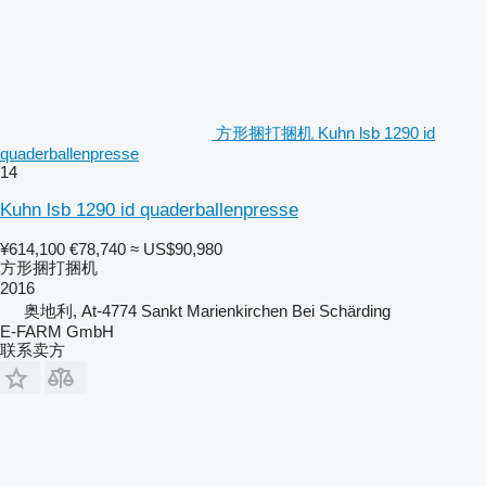
方形捆打捆机 Kuhn lsb 1290 id
quaderballenpresse
14
Kuhn lsb 1290 id quaderballenpresse
¥614,100
€78,740
≈ US$90,980
方形捆打捆机
2016
奥地利, At-4774 Sankt Marienkirchen Bei Schärding
E-FARM GmbH
联系卖方