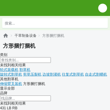
干草制备设备
方形捆打捆机
方形捆打捆机
类别
未找到相关结果
轮式装载机
割草机
旋转式割草机
剪草压裂机
边坡割灌机
往复式割草机
自走式割晒机
其他割草机
伸缩臂叉装机
方形捆打捆机
显示全部
品牌
未找到相关结果
431
LB
RB