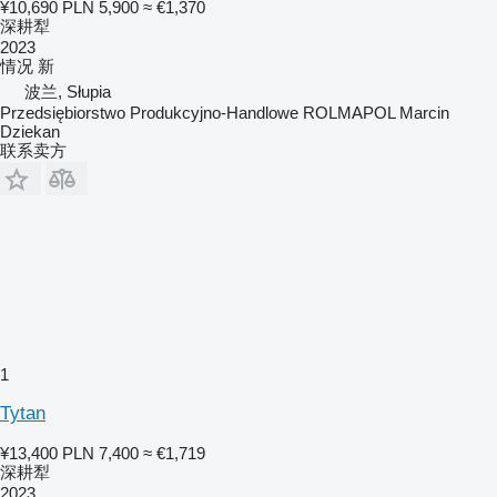
¥10,690
PLN 5,900
≈ €1,370
深耕犁
2023
情况
新
波兰, Słupia
Przedsiębiorstwo Produkcyjno-Handlowe ROLMAPOL Marcin
Dziekan
联系卖方
1
Tytan
¥13,400
PLN 7,400
≈ €1,719
深耕犁
2023