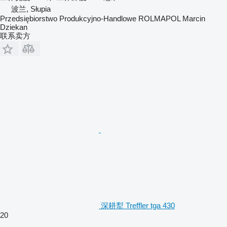
波兰, Słupia
Przedsiębiorstwo Produkcyjno-Handlowe ROLMAPOL Marcin
Dziekan
联系卖方
深耕犁 Treffler tga 430
20