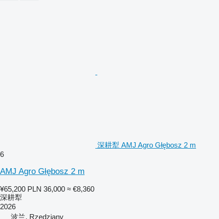
深耕犁 AMJ Agro Głębosz 2 m
6
AMJ Agro Głębosz 2 m
¥65,200
PLN 36,000
≈ €8,360
深耕犁
2026
波兰, Rzędziany