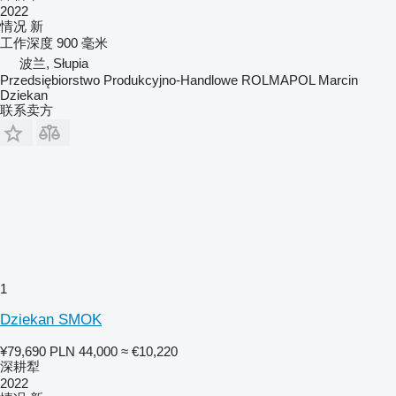
2022
情况
新
工作深度
900 毫米
波兰, Słupia
Przedsiębiorstwo Produkcyjno-Handlowe ROLMAPOL Marcin
Dziekan
联系卖方
1
Dziekan SMOK
¥79,690
PLN 44,000
≈ €10,220
深耕犁
2022