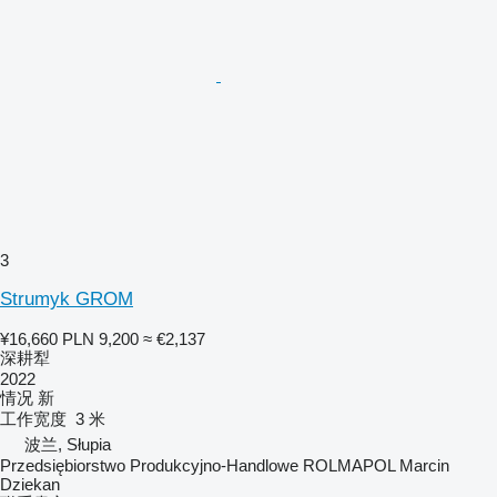
3
Strumyk GROM
¥16,660
PLN 9,200
≈ €2,137
深耕犁
2022
情况
新
工作宽度
3 米
波兰, Słupia
Przedsiębiorstwo Produkcyjno-Handlowe ROLMAPOL Marcin
Dziekan