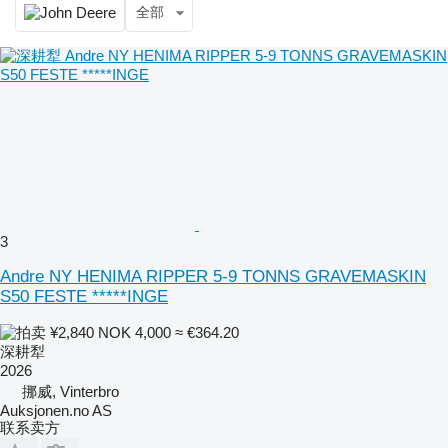
全部
3
Andre NY HENIMA RIPPER 5-9 TONNS GRAVEMASKIN
S50 FESTE *****INGE
¥2,840
NOK 4,000
≈ €364.20
深耕犁
2026
挪威, Vinterbro
Auksjonen.no AS
联系卖方