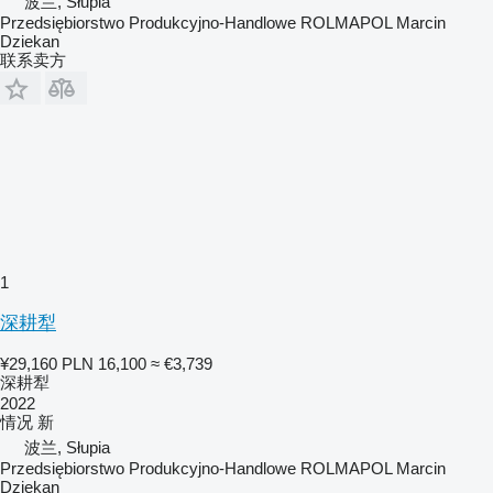
波兰, Słupia
Przedsiębiorstwo Produkcyjno-Handlowe ROLMAPOL Marcin
Dziekan
联系卖方
1
深耕犁
¥29,160
PLN 16,100
≈ €3,739
深耕犁
2022
情况
新
波兰, Słupia
Przedsiębiorstwo Produkcyjno-Handlowe ROLMAPOL Marcin
Dziekan