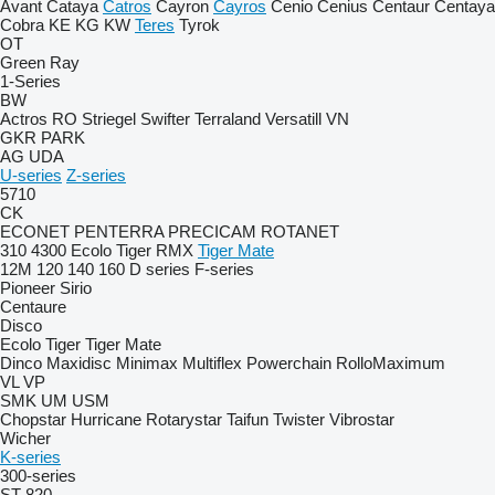
Avant
Cataya
Catros
Cayron
Cayros
Cenio
Cenius
Centaur
Centaya
Cobra
KE
KG
KW
Teres
Tyrok
OT
Green Ray
1-Series
BW
Actros RO
Striegel
Swifter
Terraland
Versatill VN
GKR
PARK
AG
UDA
U-series
Z-series
5710
CK
ECONET
PENTERRA
PRECICAM
ROTANET
310
4300
Ecolo Tiger
RMX
Tiger Mate
12M
120
140
160
D series
F-series
Pioneer
Sirio
Centaure
Disco
Ecolo Tiger
Tiger Mate
Dinco
Maxidisc
Minimax
Multiflex
Powerchain
RolloMaximum
VL
VP
SMK
UM
USM
Chopstar
Hurricane
Rotarystar
Taifun
Twister
Vibrostar
Wicher
K-series
300-series
ST 820