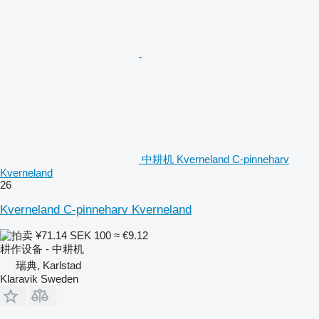
中耕机 Kverneland C-pinneharv
Kverneland
26
Kverneland C-pinneharv Kverneland
¥71.14
SEK 100
≈ €9.12
耕作设备 - 中耕机
瑞典, Karlstad
Klaravik Sweden