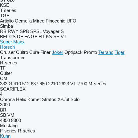
KSE
T series
TGF
Artiglio
Gemella
Mirco
Pinocchio
UFO
Simba
RB
RWY
SPB
SPSL
Voyager S
BFL
CS
DF
FA
GF
HT
KS
SE
VT
Super Maxx
Horsch
Cruiser
Cultro
Cura
Finer
Joker
Optipack
Pronto
Terrano
Tiger
Transformer
R-series
TF
Culter
CM
333 G
410
512
637
980
2210
2623 VT
2700
M-series
SCARIFLEX
4
Corona
Helix
Komet
Stratos
X-Cut Solo
3000
BR
SB
VM
4850
8300
Mustang
F-series
R-series
Kuhn