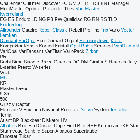
Challenger
Cultimer
Discover
FC
GMD
HR
HRB
KNT
Manager
MultiMaster
Optimer
Prolander
Tbes
Vari-Master
Kverneland
EG
ES
Enduro
LD
NG
PB
PW
Qualidisc
RG
RN
RS
TLD
Köckerling
Allrounder
Quadro
Rebell Classic
Rebell Profiline
Trio
Vario
Vector
Lemken
Diamant
EurOpal
EuroDiamant
Gigant
Heliodor
Juwel
Karat
Kompaktor
Koralin
Korund
Kristall
Opal
Rubin
Smaragd
VariDiamant
VariOpal
VariTansanit
VariTitan
VarioPack
Zirkon
PR
Barbi
Birba
Bisonte
Brava
C-series
DC
DM
Giraffa S
H-series
Jolly
L-series
Presto
W-series
WDL
MU
KR
Master
Favorit
5-35
508
Grizzly
Raptor
Flexcare V
Fox
Lion
Novacat
Rotocare
Servo
Synkro
Terradisc
Terria
Atlant
BP
Blackbear
Diskator
HV
Albatros
Blue Bird
Corvus
Dupe
Field Bird
GHF
Kormoran
PKE
Star
Sturmvogel
Sunbird
Super-Albatros
Supertaube
Eurostar
Tukan