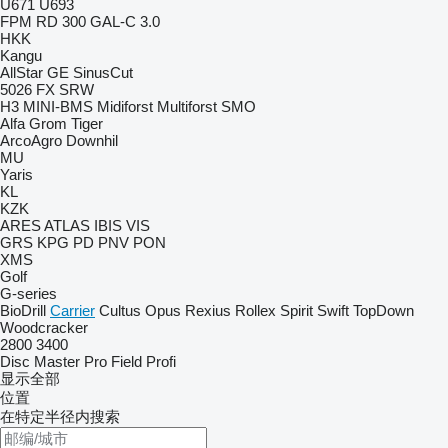
U671
U693
FPM RD 300
GAL-C 3.0
HKK
Kangu
AllStar
GE
SinusCut
5026
FX
SRW
H3
MINI-BMS
Midiforst
Multiforst
SMO
Alfa
Grom
Tiger
ArcoAgro
Downhil
MU
Yaris
KL
KZK
ARES
ATLAS
IBIS
VIS
GRS
KPG
PD
PNV
PON
XMS
Golf
G-series
BioDrill
Carrier
Cultus
Opus
Rexius
Rollex
Spirit
Swift
TopDown
Woodcracker
2800
3400
Disc Master Pro
Field Profi
显示全部
位置
在特定半径内搜索