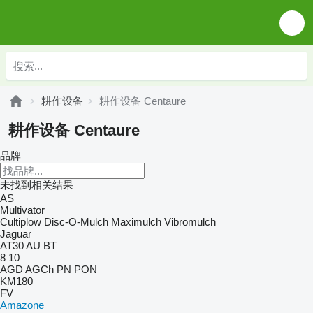
耕作设备
耕作设备 Centaure
耕作设备 Centaure
品牌
未找到相关结果
AS
Multivator
Cultiplow
Disc-O-Mulch
Maximulch
Vibromulch
Jaguar
AT30
AU
BT
8
10
AGD
AGCh
PN
PON
KM180
FV
Amazone