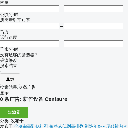
容量
–
公顷/小时
所需牵引车功率
–
马力
运行速度
–
千米/小时
没有足够的筛选器?
提议修改
搜索结果:
-
显示
搜索结果:
0 条广告
显示
0 条广告:
耕作设备 Centaure
过滤器
分类
:
发布于
发布于
价格由高到低排列
价格从低到高排列
制造年份 - 顶部新内容