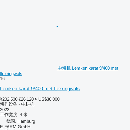
中耕机 Lemken karat 9/400 met
flexringwals
16
Lemken karat 9/400 met flexringwals
¥202,500
€26,120
≈ US$30,000
耕作设备 - 中耕机
2022
工作宽度
4 米
德国, Hamburg
E-FARM GmbH