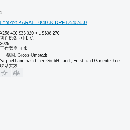
1
Lemken KARAT 10/400K DRF D540/400
¥258,400
€33,320
≈ US$38,270
耕作设备 - 中耕机
2025
工作宽度
4 米
德国, Gross-Umstadt
Seippel Landmaschinen GmbH Land-, Forst- und Gartentechnik
联系卖方