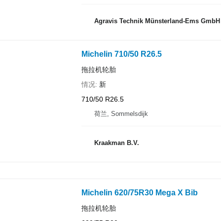
Agravis Technik Münsterland-Ems GmbH
Michelin 710/50 R26.5
拖拉机轮胎
情况
新
710/50 R26.5
荷兰, Sommelsdijk
Kraakman B.V.
Michelin 620/75R30 Mega X Bib
拖拉机轮胎