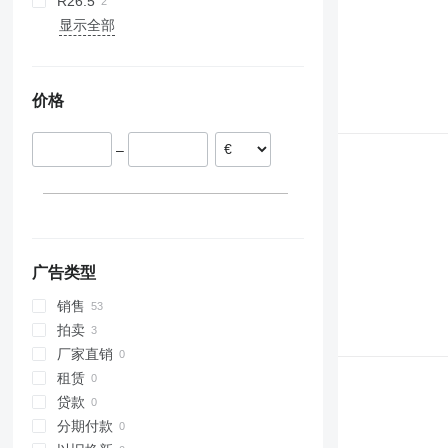
R26.5
显示全部
价格
–
广告类型
销售
拍卖
厂家直销
租赁
贷款
分期付款