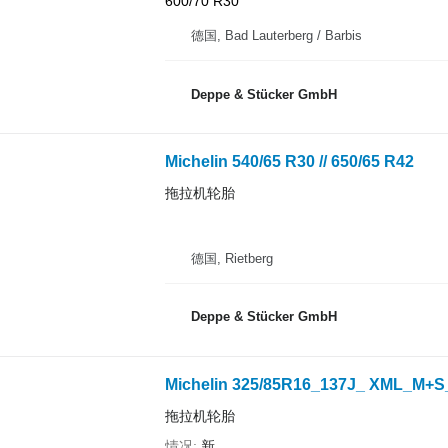
600/70 R30
德国, Bad Lauterberg / Barbis
Deppe & Stücker GmbH
Michelin 540/65 R30 // 650/65 R42
拖拉机轮胎
德国, Rietberg
Deppe & Stücker GmbH
Michelin 325/85R16_137J_ XML_M+
拖拉机轮胎
情况
新