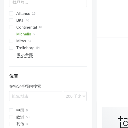
Alliance
BKT
Continental
Lexion
Michelin
Trion
Cargo
550
270
4245
Mitas
2130
300
4255
Trelleborg
6175
4345
TM
TR
显示全部
6195 R
4355
6215
位置
在特定半径内搜索
中国
欧洲
其他
德国