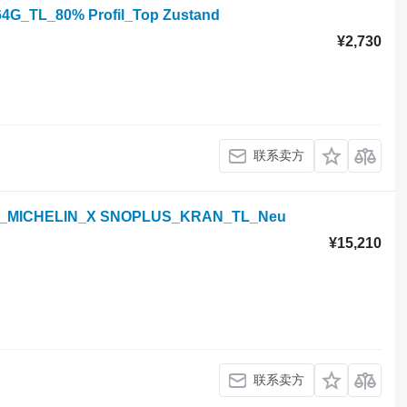
64G_TL_80% Profil_Top Zustand
¥2,730
联系卖方
177E_MICHELIN_X SNOPLUS_KRAN_TL_Neu
¥15,210
联系卖方