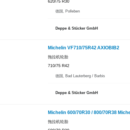
620/75 R30
德国, Polleben
Deppe & Stücker GmbH
Michelin VF710/75R42 AXIOBIB2
拖拉机轮胎
710/75 R42
德国, Bad Lauterberg / Barbis
Deppe & Stücker GmbH
Michelin 600/70R30 / 800/70R38 Mich
拖拉机轮胎