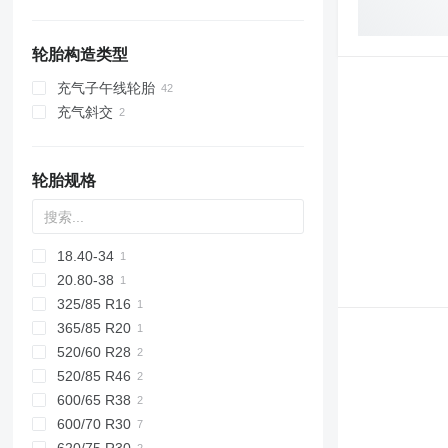
波兰
乌克兰
丹麦
轮胎构造类型
罗马尼亚
挪威
充气子午线轮胎
荷兰
充气斜交
希腊
比利时
显示全部
轮胎规格
18.40-34
20.80-38
325/85 R16
365/85 R20
520/60 R28
520/85 R46
600/65 R38
600/70 R30