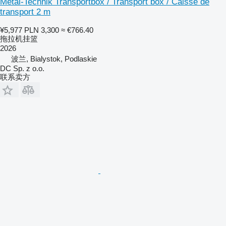
Metal-Technik Transportbox / Transport box / Caisse de
transport 2 m
¥5,977
PLN 3,300
≈ €766.40
拖拉机挂篮
2026
波兰, Bialystok, Podlaskie
DC Sp. z o.o.
联系卖方