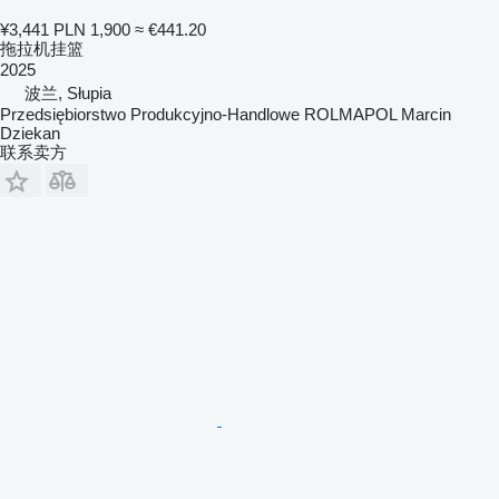
¥3,441
PLN 1,900
≈ €441.20
拖拉机挂篮
2025
波兰, Słupia
Przedsiębiorstwo Produkcyjno-Handlowe ROLMAPOL Marcin
Dziekan
联系卖方