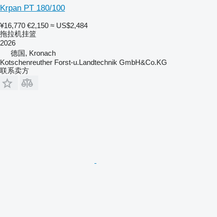
Krpan PT 180/100
¥16,770
€2,150
≈ US$2,484
拖拉机挂篮
2026
德国, Kronach
Kotschenreuther Forst-u.Landtechnik GmbH&Co.KG
联系卖方