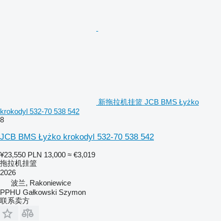
新拖拉机挂篮 JCB BMS Łyżko
krokodyl 532-70 538 542
8
JCB BMS Łyżko krokodyl 532-70 538 542
¥23,550
PLN 13,000
≈ €3,019
拖拉机挂篮
2026
波兰, Rakoniewice
PPHU Gałkowski Szymon
联系卖方