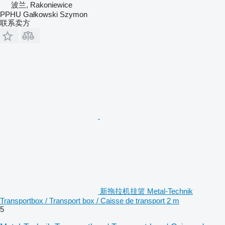
波兰, Rakoniewice
PPHU Gałkowski Szymon
联系卖方
新拖拉机挂篮 Metal-Technik
Transportbox / Transport box / Caisse de transport 2 m
5