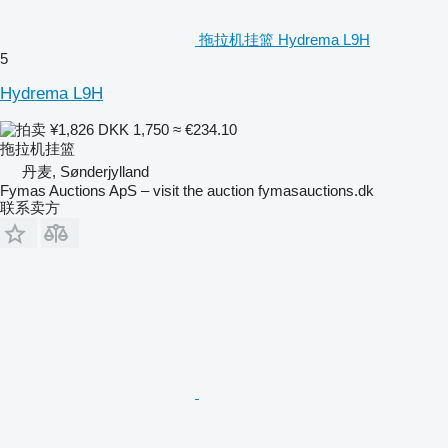
拖拉机挂篮 Hydrema L9H
5
Hydrema L9H
¥1,826
DKK 1,750
≈ €234.10
拖拉机挂篮
丹麦, Sønderjylland
Fymas Auctions ApS – visit the auction fymasauctions.dk
联系卖方