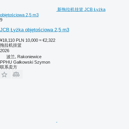
新拖拉机挂篮 JCB Łyżka
objętościowa 2,5 m3
9
JCB Łyżka objętościowa 2,5 m3
¥18,110
PLN 10,000
≈ €2,322
拖拉机挂篮
2026
波兰, Rakoniewice
PPHU Gałkowski Szymon
联系卖方