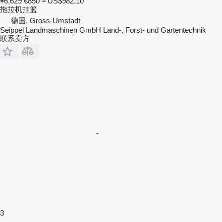
¥6,629
€850
≈ US$982.10
拖拉机挂篮
德国, Gross-Umstadt
Seippel Landmaschinen GmbH Land-, Forst- und Gartentechnik
联系卖方
3