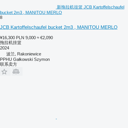
新拖拉机挂篮 JCB Kartoffelschaufel
bucket 2m3 , MANITOU MERLO
8
JCB Kartoffelschaufel bucket 2m3 , MANITOU MERLO
¥16,300
PLN 9,000
≈ €2,090
拖拉机挂篮
2024
波兰, Rakoniewice
PPHU Gałkowski Szymon
联系卖方