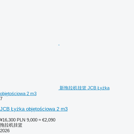
新拖拉机挂篮 JCB Łyżka
objętościowa 2 m3
7
JCB Łyżka objętościowa 2 m3
¥16,300
PLN 9,000
≈ €2,090
拖拉机挂篮
2026