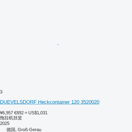
3
DUEVELSDORF Heckcontainer 120 3520020
¥6,957
€892
≈ US$1,031
拖拉机挂篮
2025
德国, Groß-Gerau