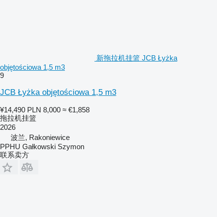
新拖拉机挂篮 JCB Łyżka
objętościowa 1,5 m3
9
JCB Łyżka objętościowa 1,5 m3
¥14,490
PLN 8,000
≈ €1,858
拖拉机挂篮
2026
波兰, Rakoniewice
PPHU Gałkowski Szymon
联系卖方