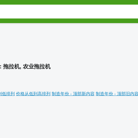
:
拖拉机, 农业拖拉机
到低排列
价格从低到高排列
制造年份 - 顶部新内容
制造年份 - 顶部旧内