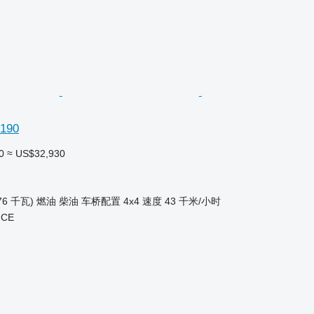
190
0
≈ US$32,930
76 千瓦)
燃油
柴油
车桥配置
4x4
速度
43 千米/小时
ICE