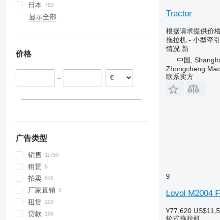
Optum
3320
3080
日本
Tractor
Puma
3340
3085
显示全部
Quadtrac
3350
3640
根据请求提供价
Quantum
3640
4235
拖拉机 - 小型牵
情况
新
STX
3720
4255
价格
中国, Shangha
Steiger
4052 R
4345
Zhongcheng Mach
Vestrum
4066
4708
联系卖方
–
4430
5435
4520
5445
4650
5455
5050 E
5460
5055 E
5465
广告类型
5058 E
5610
销售
5067 E
5611
租赁
5070 M
5710
9
拍卖
5075
5711
厂家直销
5080
5713
Lovol M2004 F
租赁
5085 M
6140
¥77,620
US$11,
贷款
5090
6180
轮式拖拉机