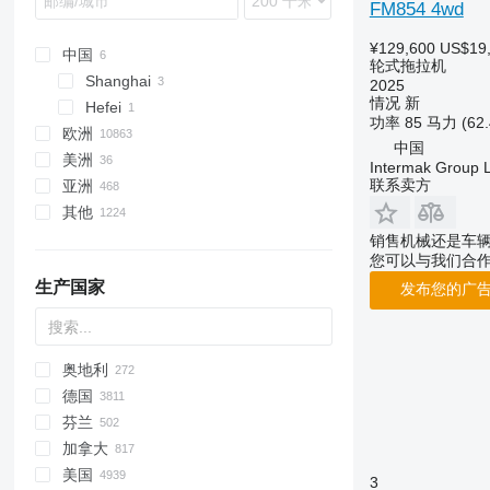
FM854 4wd
5130
M series
6640
1630
R-series
Rex
185
TD
Ranger
Multi
¥129,600
US$19
5140
8210
1640
STV
Vision
188
TG
Rubin
Profi
中国
轮式拖拉机
5150
8630
2026 R
X-series
240
TL
Silver
Terrus CVT
Shanghai
2025
情况
新
7120
County
2030
265
TM
Virtus
Hefei
功率
85 马力 (62
7210
Dexta
2032
275
TN
欧洲
中国
7220
TW
2130
285
TS
美洲
德国
Intermak Group 
7240
2140
290
TVT
联系卖方
亚洲
波兰
墨西哥
CS
2520
362
其他
法国
加拿大
日本
CVX
2650
375
荷兰
美国
土耳其
乌克兰
销售机械还是车
您可以与我们合
Farmall
2850
390
奥地利
印度
智利
生产国家
International
3025
399
发布您的广
挪威
乌兹别克斯坦
乌拉圭
JX
3036 E
550
丹麦
阿拉伯联合酋长国
阿根廷
Luxxum
3038 E
575
罗马尼亚
吉尔吉斯斯坦
秘鲁
MX
3040
590
奥地利
显示全部
格鲁吉亚
巴西
MXM
3045 R
675
德国
以色列
摩尔多瓦
MXU
3046 R
690
芬兰
显示全部
Magnum
3050
698
加拿大
Maxxum
3140
3060
美国
3