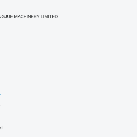
NGJUE MACHINERY LIMITED
4
格
i