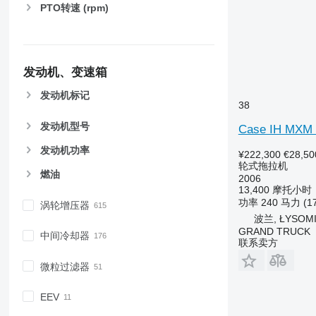
PTO转速 (rpm)
6930
7200
7215 R
7230 R
发动机、变速箱
7250
发动机标记
7260 R
38
7270 R
发动机型号
Case IH MXM 
7280 R
7290 R
发动机功率
¥222,300
€28,50
7310 R
轮式拖拉机
燃油
2006
7430
13,400 摩托小时
7600
功率
240 马力 (1
涡轮增压器
7700
波兰, ŁYSOM
7710
GRAND TRUCK
中间冷却器
联系卖方
7720
7730
微粒过滤器
7800
EEV
7810
7820