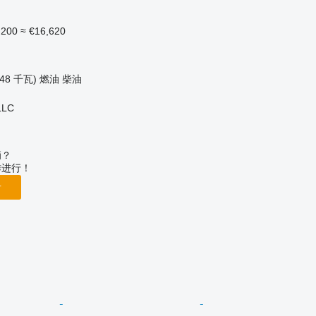
,200
≈ €16,620
.48 千瓦)
燃油
柴油
LLC
辆？
作进行！
告