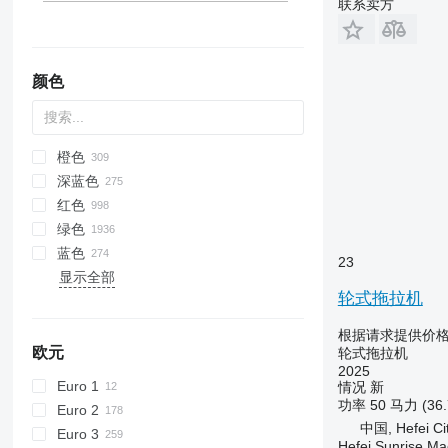
联系卖方
6135
7618
6140
7619
6145
7620
颜色
6150 M
7624
6150 R
7716
6155
7718
橙色
6170
7719
深蓝色
6175
7720
红色
6190
7722
绿色
6195 M
7724
蓝色
23
6195 R
7726
显示全部
6200
8220
轮式拖拉机
6210
8240
根据请求提供价
6215
8250
欧元
轮式拖拉机
6220
8650
2025
6230
8660
Euro 1
情况
新
功率
50 马力 (36
6250
8670
Euro 2
中国, Hefei Ci
6300
8690
Euro 3
Hefei Sunrise Ma