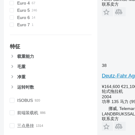
6310
8727
Euro 4
联系卖方
6320
8732
Euro 5
6330
8737
Euro 6
6410
8740
Euro 7
6430 Premium
6510
6520
特征
6530
载重能力
6600
38
毛重
6610
6620
Deutz-Fahr Ag
净重
6630
¥164,600
€21,10
运转时数
6800
轮式拖拉机
6810
2004
ISOBUS
功率
135 马力 (9
6820
挪威, Telemar
6830
前端装载机
LANDBRUKSSAL
6900
联系卖方
6910
三点悬挂
6920