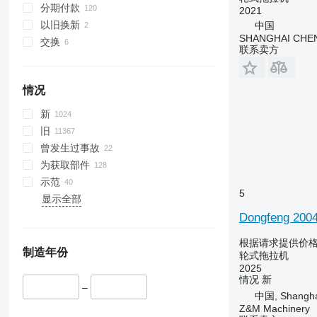
分期付款
2021
5100
6190
以旧换新
中国
5105 GN
6260
SHANGHAI CHE
交换
5115
6270
联系卖方
5210
6290
5615
6455
情况
5620
6460
5720
6465
新
5820
6475
旧
6090
6480
曾发生过事故
6100
6485
为获取部件
6105
6490
示范
5
6110 B
6495
显示全部
6110 M
6499
Dongfeng 200
6110 R
6713
根据请求提供价
6115
6715
制造年份
轮式拖拉机
6120
6716
2025
情况
新
6125 M
7475
–
中国, Shangha
6125 R
7480
Z&M Machinery
6130
7616