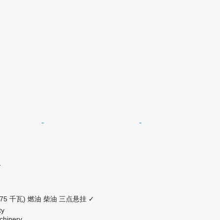
格
.75 千瓦)
燃油
柴油
三点悬挂
✓
ty
chinery