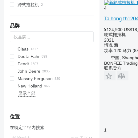
跨式拖拉机
4
Taihong th120
品牌
¥124,900
US$18
轮式拖拉机
2021
情况
新
Claas
Challenger
TTR
584
2505
CK
310
775
CH
CFG
功率
120 马力 (8
Deutz-Fahr
Tigre
704
500
D series
MT
Ares
75
770
D-series
中国, Shangha
BONFEE Trading 
Fendt
Tigrone
854
535
E-series
Arion
990
Agrofarm
DUA
联系卖方
John Deere
1054
745
Atles
995
Agrokid
Cargo
180-90
2000
Major
FT
C-series
150
T
C-series
C
TX
633
TA
3CX
254
Massey Ferguson
1104
844
Atos
Agrolux
F-series
500
3000
Super Major
E-series
744
TF
155
6M
CK
K
WB
A-series
MIC
81
MT1
R-series
5-100
Geotrac
M-series
40
New Holland
1254
856
Axion
Agroplus
Vario
4000
844
TG
527
6R
CS
B-series
MT3
6-140
Lintrac
M504
80
30
CX
MB
D-series
显示全部
885
Axos
Agrosky
Xylon
4600
955
TH
8310
7R
DK
D-series
6-175
82
35
F-series
Unimog
MT
D-series
TT
Ares
Antares
SD
SF
304
20
640
9086
T273
445
3512
605
A-series
BM
DPU
BS
1160
404
AC
7211
956
C-series
Agrostar
4610
1055
TM
Fastrac
8R
EX
F-series
7-175
892
50
MC
G-series
Celtis
Argon
SP
26
9094
T503
453
840
G-series
1190
NLX 1024
AF
7341
1056
Celtis
Agrotron
5000
S-series
TS
410
NX
GB-series
7-215
1025
65
MTX
L-series
Ceres
Corsaro
ST
50
9105
6200
M-series
1390
EF
Crystal
1255
Challenger
DX series
5600
TU
1026 R
RX
GL-series
8880
1221
135
X-series
M-series
Ergos
Dorado
60
Absolut CVT
6300
N-series
F-series
Forterra
位置
4210
Elios
D series
5610
TX
1040
K-series
Landpower
2022
158
XTX
NH
Temis
Explorer
75
CVT
8400
Q-series
KE
Proxima
在特定半径内搜索
1
4230
Nexos
HD
6600
1120
L-series
Mistral
165
ZTX
T-series
Frutteto
90
Expert CVT
S-series
RS
5120
Xerion
K series
6610
1140
M-series
Powerfarm
168
TC
Laser
Kompakt
T-series
YM