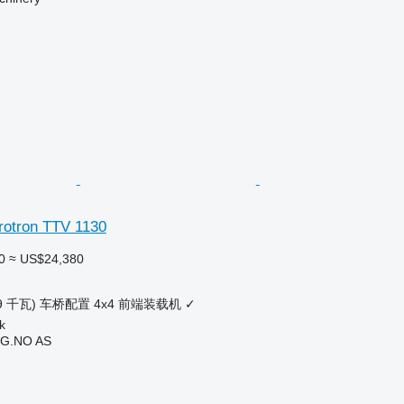
rotron TTV 1130
0
≈ US$24,380
9 千瓦)
车桥配置
4x4
前端装载机
✓
k
G.NO AS