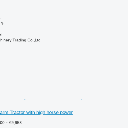
格
引车
i
inery Trading Co.,Ltd
arm Tractor with high horse power
500
≈ €9,953