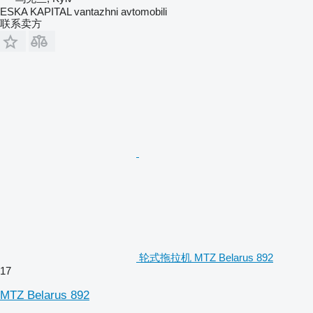
ESKA KAPITAL vantazhni avtomobili
联系卖方
轮式拖拉机 MTZ Belarus 892
17
MTZ Belarus 892