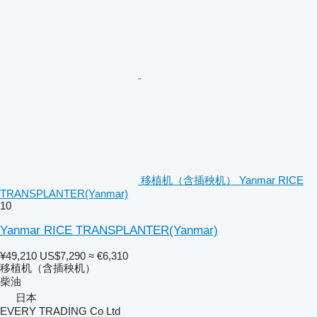
移植机（含插秧机） Yanmar RICE
TRANSPLANTER(Yanmar)
10
Yanmar RICE TRANSPLANTER(Yanmar)
¥49,210
US$7,290
≈ €6,310
移植机（含插秧机）
柴油
日本
EVERY TRADING Co Ltd