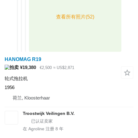
HANOMAG R19
¥19,380
€2,500
≈ US$2,871
轮式拖拉机
1956
荷兰, Kloosterhaar
Troostwijk Veilingen B.V.
在 Agroline 注册
8
年