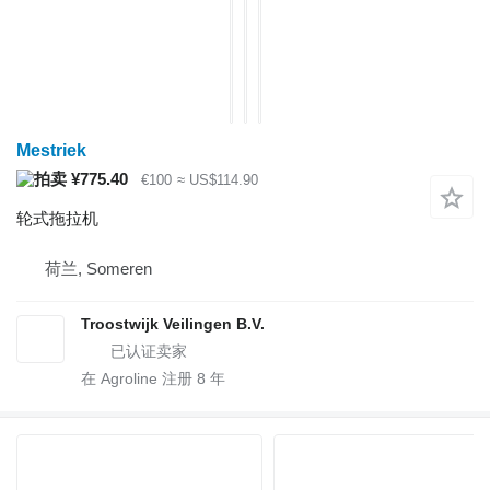
Mestriek
¥775.40
€100
≈ US$114.90
轮式拖拉机
荷兰, Someren
Troostwijk Veilingen B.V.
在 Agroline 注册
8
年