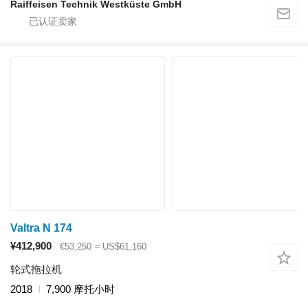
Raiffeisen Technik Westküste GmbH
Valtra N 174
¥412,900
€53,250
≈ US$61,160
轮式拖拉机
2018
7,900 摩托小时