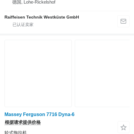
德国, Lohe-Rickelshof
Raiffeisen Technik Westküste GmbH
Massey Ferguson 7716 Dyna-6
根据请求提供价格
轮式拖拉机