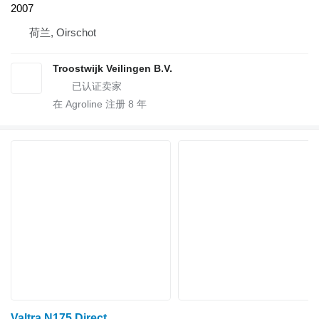
2007
荷兰, Oirschot
Troostwijk Veilingen B.V.
在 Agroline 注册
8
年
Valtra N175 Direct