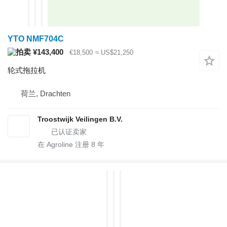
YTO NMF704C
¥143,400
€18,500
≈ US$21,250
轮式拖拉机
荷兰, Drachten
Troostwijk Veilingen B.V.
在 Agroline 注册
8
年