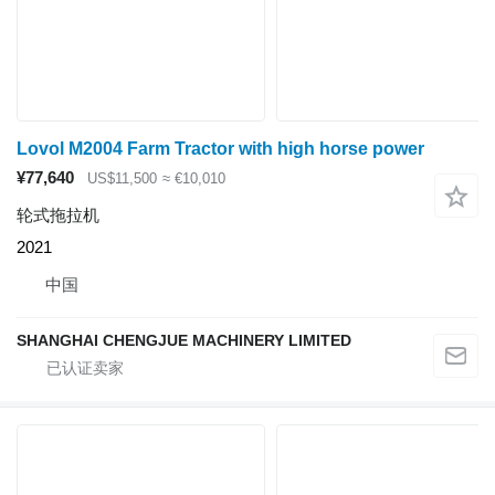
Lovol M2004 Farm Tractor with high horse power
¥77,640
US$11,500
≈ €10,010
轮式拖拉机
2021
中国
SHANGHAI CHENGJUE MACHINERY LIMITED