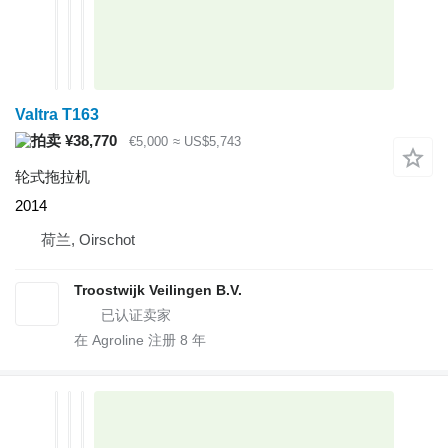
Valtra T163
¥38,770
€5,000
≈ US$5,743
轮式拖拉机
2014
荷兰, Oirschot
Troostwijk Veilingen B.V.
在 Agroline 注册
8
年