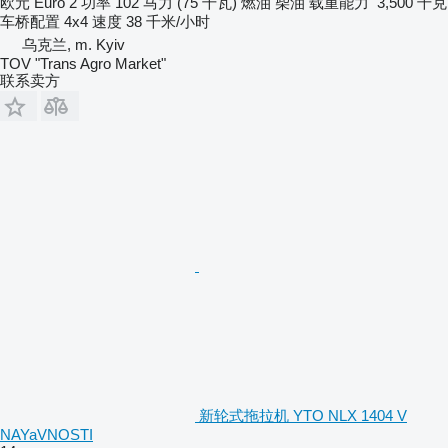
欧元
Euro 2
功率
102 马力 (75 千瓦)
燃油
柴油
载重能力
3,500 千克
车桥配置
4x4
速度
38 千米/小时
乌克兰, m. Kyiv
TOV "Trans Agro Market"
联系卖方
新轮式拖拉机 YTO NLX 1404 V
NAYaVNOSTI