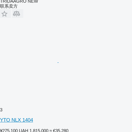
TRIDAAGRO NEW
联系卖方
3
YTO NLX 1404
¥275,100
UAH 1,815,000
≈ €35,280