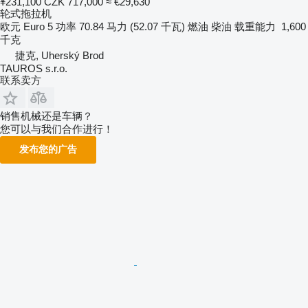
¥231,100
CZK 717,000
≈ €29,630
轮式拖拉机
欧元
Euro 5
功率
70.84 马力 (52.07 千瓦)
燃油
柴油
载重能力
1,600
千克
捷克, Uherský Brod
TAUROS s.r.o.
联系卖方
销售机械还是车辆？
您可以与我们合作进行！
发布您的广告