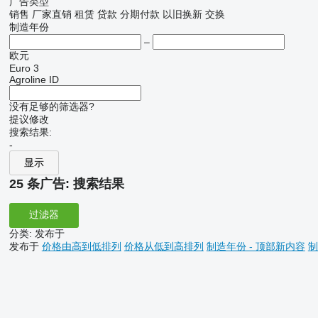
广告类型
销售
厂家直销
租赁
贷款
分期付款
以旧换新
交换
制造年份
–
欧元
Euro 3
Agroline ID
没有足够的筛选器?
提议修改
搜索结果:
-
显示
25 条广告:
搜索结果
过滤器
分类
:
发布于
发布于
价格由高到低排列
价格从低到高排列
制造年份 - 顶部新内容
制