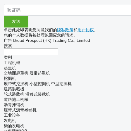
单击此处即表明您同意我们的
隐私政策
和
用户协议
。
您的个人数据将被处理以回应您的请求。
广告 Broad Prospect (HK) Trading Co., Limited
搜索
类别
工程机械
起重机
全地面起重机
履带起重机
挖掘机
履带式挖掘机
小型挖掘机
中型挖掘机
建築裝載機
轮式装载机
滑移式装载机
道路施工机械
沥青摊铺机
履带式沥青摊铺机
工业设备
发电机
柴油发电机