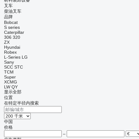
材料装卸设备
叉车
柴油叉车
品牌
Bobcat
S series
Caterpillar
306
320
ZX
Hyundai
Robex
L-Series
LG
Sany
SCC
STC
TCM
Super
XCMG
LW
QY
显示全部
位置
在特定半径内搜索
中国
价格
–