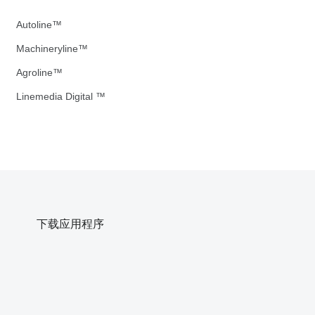
Autoline™
Machineryline™
Agroline™
Linemedia Digital ™
下载应用程序