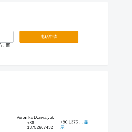
码，而
Veronika Dzinvalyuk
+86 1375 ...
显
+86
13752667432
示