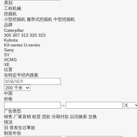
类别
工程机械
挖掘机
小型挖掘机
履带式挖掘机
中型挖掘机
品牌
Caterpillar
305
307
313
320
323
Kubota
KX-series
U-series
Sany
SY
XCMG
XE
位置
在特定半径内搜索
中国
价格
–
广告类型
销售
厂家直销
租赁
贷款
分期付款
以旧换新
交换
情况
旧
曾发生过事故
制造年份