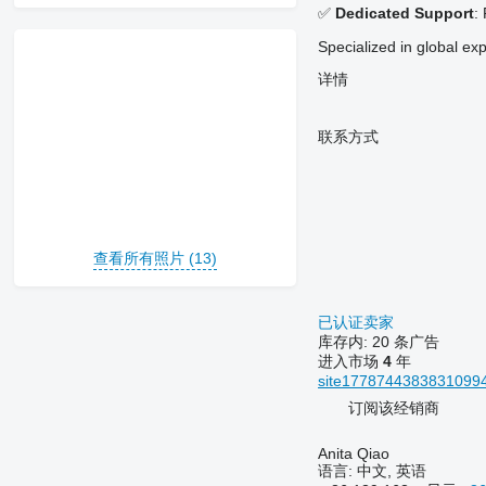
✅
Dedicated Support
:
Specialized in global ex
详情
联系方式
查看所有照片 (13)
已认证卖家
库存内:
20 条广告
进入市场
4
年
site17787443838310994
订阅该经销商
Anita Qiao
语言:
中文, 英语