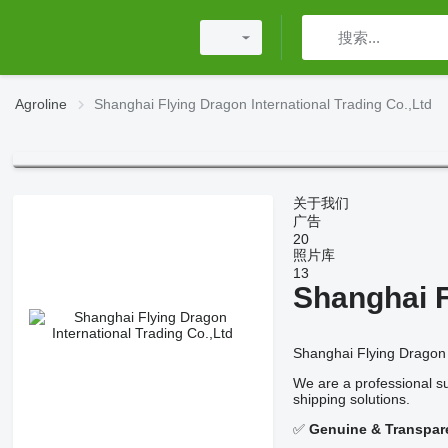
Agroline
Shanghai Flying Dragon International Trading Co.,Ltd
关于我们
广告
20
照片库
13
Shanghai F
Shanghai Flying Dragon I
We are a professional s
shipping solutions.
✅
Genuine & Transpar