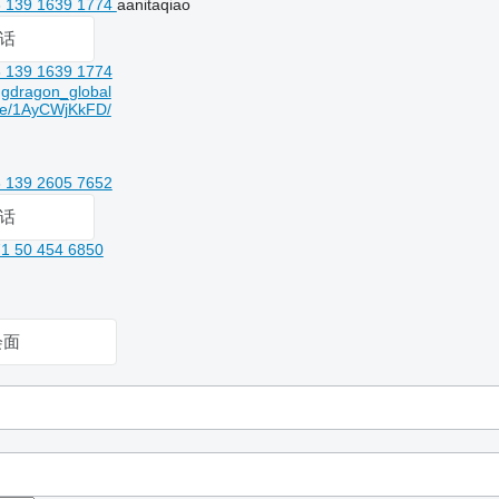
 139 1639 1774
aanitaqiao
话
 139 1639 1774
ngdragon_global
re/1AyCWjKkFD/
 139 2605 7652
话
1 50 454 6850
会面