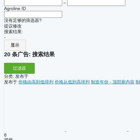
–
Agroline ID
没有足够的筛选器?
提议修改
搜索结果:
-
显示
20 条广告:
搜索结果
过滤器
分类
:
发布于
发布于
价格由高到低排列
价格从低到高排列
制造年份 - 顶部新内容
制
8