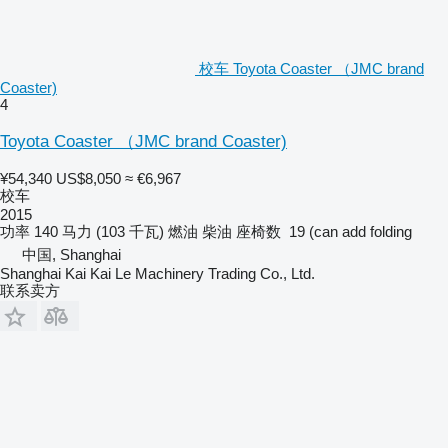
校车 Toyota Coaster （JMC brand
Coaster)
4
Toyota Coaster （JMC brand Coaster)
¥54,340
US$8,050
≈ €6,967
校车
2015
功率
140 马力 (103 千瓦)
燃油
柴油
座椅数
19 (can add folding
中国, Shanghai
Shanghai Kai Kai Le Machinery Trading Co., Ltd.
联系卖方