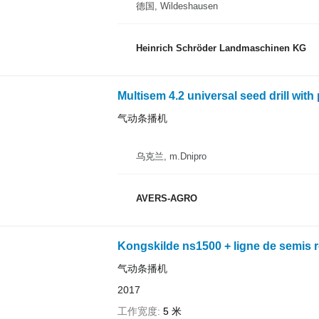
德国, Wildeshausen
Heinrich Schröder Landmaschinen KG
Multisem 4.2 universal seed drill wit
气动条播机
乌克兰, m.Dnipro
AVERS-AGRO
Kongskilde ns1500 + ligne de semis 
气动条播机
2017
工作宽度
5 米