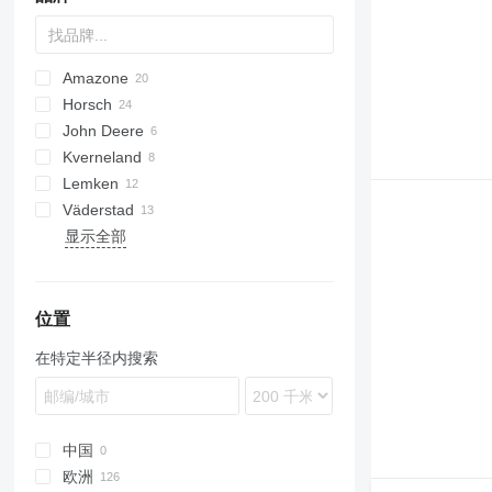
Amazone
DA
Horsch
AD
Double
Green Plains
8
Olimpia
NTA
John Deere
Cataya
Fargo
Multisem
YP
Avatar
Kverneland
Centaya
Express
6M
Sitera
Lemken
Cirrus
Focus
740A
Venta
Accord
Väderstad
Citan
Maestro
750
Optima
Azurit
555
NG
Aerosem
Xeos
SPM
ZB
显示全部
D-series
Maistro
M-series
Solitair
Rapid
KE
Pronto
Zirkon
KG
Serto
KW
Sprinter
位置
Primera DMC
在特定半径内搜索
中国
欧洲