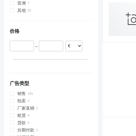
亚洲
德国
其他
法国
乌兹别克斯坦
立陶宛
土耳其
乌克兰
拉脱维亚
价格
波兰
罗马尼亚
–
保加利亚
奥地利
显示全部
广告类型
销售
拍卖
厂家直销
租赁
贷款
分期付款