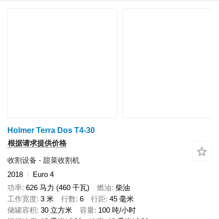
Holmer Terra Dos T4-30
根据请求提供价格
收割设备 - 甜菜收割机
2018
Euro 4
功率
626 马力 (460 千瓦)
燃油
柴油
工作宽度
3 米
行数
6
行距
45 毫米
储罐容积
30 立方米
容量
100 吨/小时