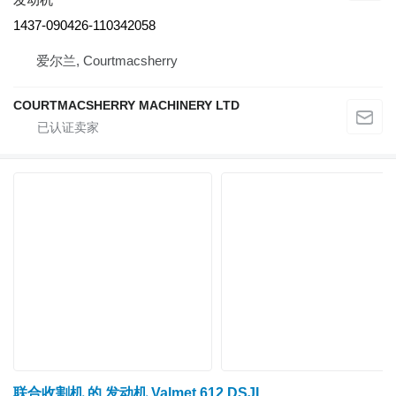
1437-090426-110342058
爱尔兰, Courtmacsherry
COURTMACSHERRY MACHINERY LTD
联合收割机 的 发动机 Valmet 612 DSJL