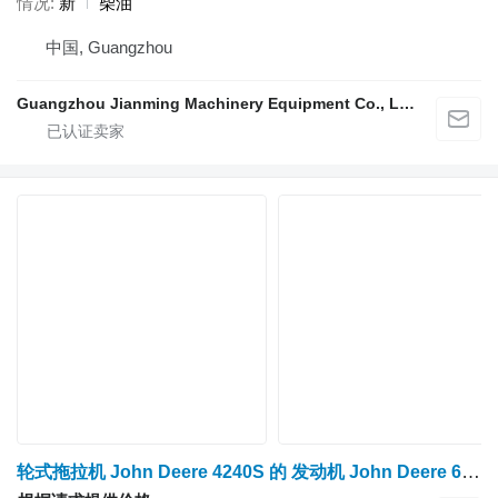
情况
新
柴油
中国, Guangzhou
Guangzhou Jianming Machinery Equipment Co., Ltd.
轮式拖拉机 John Deere 4240S 的 发动机 John Deere 6466TL-09