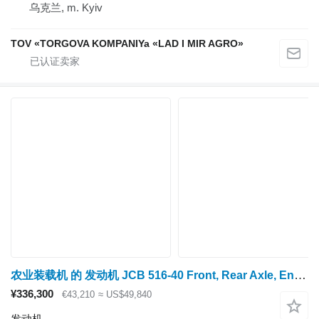
乌克兰, m. Kyiv
TOV «TORGOVA KOMPANIYa «LAD I MIR AGRO»
农业装载机 的 发动机 JCB 516-40 Front, Rear Axle, Engine, Transmission, Hydraulic, Lift, 1437-090426-110342058
¥336,300
€43,210
≈ US$49,840
发动机