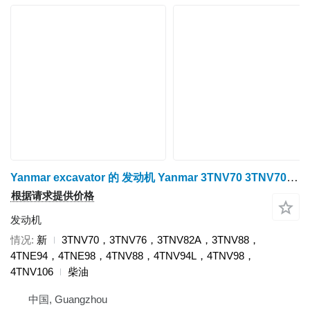
Yanmar excavator 的 发动机 Yanmar 3TNV70 3TNV70，3TNV76，3TNV82A，3TNV88，4TNE94，4TNE98，4TNV88，4TNV94L，4TNV98，4TNV106
根据请求提供价格
发动机
情况
新
3TNV70，3TNV76，3TNV82A，3TNV88，
4TNE94，4TNE98，4TNV88，4TNV94L，4TNV98，
4TNV106
柴油
中国, Guangzhou