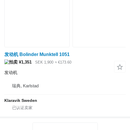
发动机 Bolinder Munktell 1051
¥1,351
SEK 1,900
≈ €173.60
发动机
瑞典, Karlstad
Klaravik Sweden