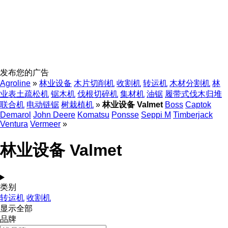
发布您的广告
Agroline
»
林业设备
木片切削机
收割机
转运机
木材分割机
林
业表土疏松机
锯木机
伐根切碎机
集材机
油锯
履带式伐木归堆
联合机
电动链锯
树栽植机
»
林业设备 Valmet
Boss
Captok
Demarol
John Deere
Komatsu
Ponsse
Seppi M
Timberjack
Ventura
Vermeer
»
林业设备 Valmet
类别
转运机
收割机
显示全部
品牌