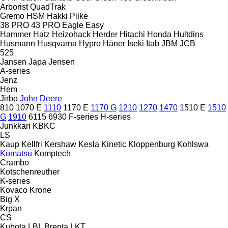
Arborist
QuadTrak
Gremo
HSM
Hakki Pilke
38 PRO
43 PRO
Eagle
Easy
Hammer
Hatz
Heizohack
Herder
Hitachi
Honda
Hultdins
Husmann
Husqvarna
Hypro
Häner
Iseki
Itab
JBM
JCB
525
Jansen
Japa
Jensen
A-series
Jenz
Hem
Jirbo
John Deere
810
1070 E
1110
1170 E
1170 G
1210
1270
1470
1510 E
1510
G
1910
6115
6930
F-series
H-series
Junkkari
KBKC
LS
Kaup
Kellfri
Kershaw
Kesla
Kinetic
Kloppenburg
Kohlswa
Komatsu
Komptech
Crambo
Kotschenreuther
K-series
Kovaco
Krone
Big X
Krpan
CS
Kubota
LBL Brenta
LKT