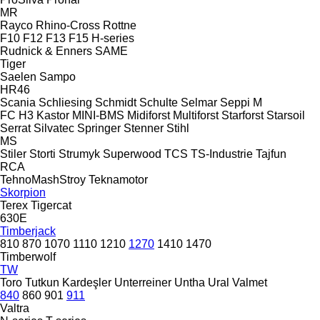
MR
Rayco
Rhino-Cross
Rottne
F10
F12
F13
F15
H-series
Rudnick & Enners
SAME
Tiger
Saelen
Sampo
HR46
Scania
Schliesing
Schmidt
Schulte
Selmar
Seppi M
FC
H3
Kastor
MINI-BMS
Midiforst
Multiforst
Starforst
Starsoil
Serrat
Silvatec
Springer
Stenner
Stihl
MS
Stiler
Storti
Strumyk
Superwood
TCS
TS-Industrie
Tajfun
RCA
TehnoMashStroy
Teknamotor
Skorpion
Terex
Tigercat
630E
Timberjack
810
870
1070
1110
1210
1270
1410
1470
Timberwolf
TW
Toro
Tutkun Kardeşler
Unterreiner
Untha
Ural
Valmet
840
860
901
911
Valtra