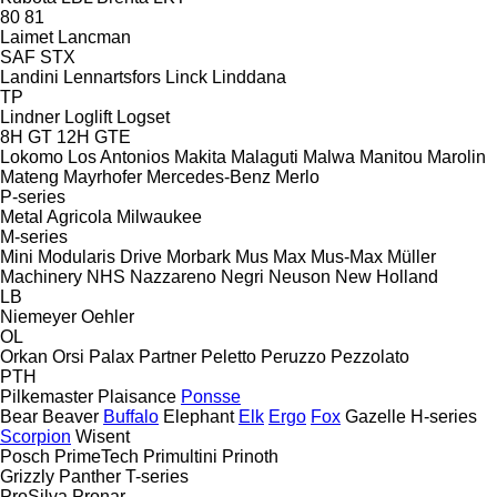
80
81
Laimet
Lancman
SAF
STX
Landini
Lennartsfors
Linck
Linddana
TP
Lindner
Loglift
Logset
8H GT
12H GTE
Lokomo
Los Antonios
Makita
Malaguti
Malwa
Manitou
Marolin
Mateng
Mayrhofer
Mercedes-Benz
Merlo
P-series
Metal Agricola
Milwaukee
M-series
Mini
Modularis Drive
Morbark
Mus Max
Mus-Max
Müller
Machinery
NHS
Nazzareno
Negri
Neuson
New Holland
LB
Niemeyer
Oehler
OL
Orkan
Orsi
Palax
Partner
Peletto
Peruzzo
Pezzolato
PTH
Pilkemaster
Plaisance
Ponsse
Bear
Beaver
Buffalo
Elephant
Elk
Ergo
Fox
Gazelle
H-series
Scorpion
Wisent
Posch
PrimeTech
Primultini
Prinoth
Grizzly
Panther
T-series
ProSilva
Pronar