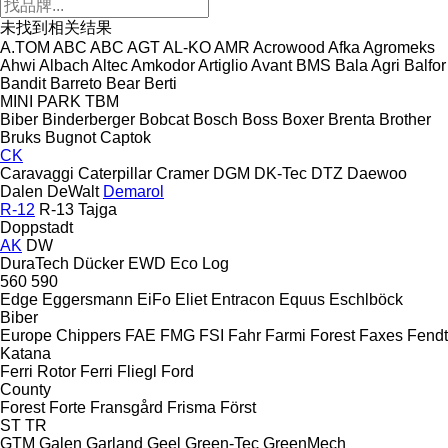
未找到相关结果
A.TOM
ABC
ABC
AGT
AL-KO
AMR
Acrowood
Afka
Agromeks
Ahwi
Albach
Altec
Amkodor
Artiglio
Avant
BMS
Bala Agri
Balfor
Bandit
Barreto
Bear
Berti
MINI
PARK
TBM
Biber
Binderberger
Bobcat
Bosch
Boss
Boxer
Brenta
Brother
Bruks
Bugnot
Captok
CK
Caravaggi
Caterpillar
Cramer
DGM
DK-Tec
DTZ
Daewoo
Dalen
DeWalt
Demarol
R-12
R-13
Tajga
Doppstadt
AK
DW
DuraTech
Dücker
EWD
Eco Log
560
590
Edge
Eggersmann
EiFo
Eliet
Entracon
Equus
Eschlböck
Biber
Europe Chippers
FAE
FMG
FSI
Fahr
Farmi Forest
Faxes
Fendt
Katana
Ferri Rotor
Ferri
Fliegl
Ford
County
Forest
Forte
Fransgård
Frisma
Först
ST
TR
GTM
Galen
Garland
Geel
Green-Tec
GreenMech